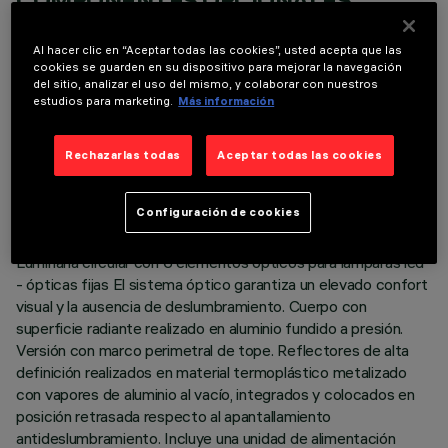
COMPONENTES OPCIONALES
Al hacer clic en “Aceptar todas las cookies”, usted acepta que las
cookies se guarden en su dispositivo para mejorar la navegación
del sitio, analizar el uso del mismo, y colaborar con nuestros
estudios para marketing.
Más información
DATOS TÉCNICOS
Rechazarlas todas
Aceptar todas las cookies
ÚLTIMA ACTUALIZACIÓN: 06/08/2026
Configuración de cookies
DESCRIPCIÓN
Luminaria circular con 6 elementos ópticos para lámparas led
- ópticas fijas El sistema óptico garantiza un elevado confort
visual y la ausencia de deslumbramiento. Cuerpo con
superficie radiante realizado en aluminio fundido a presión.
Versión con marco perimetral de tope. Reflectores de alta
definición realizados en material termoplástico metalizado
con vapores de aluminio al vacío, integrados y colocados en
posición retrasada respecto al apantallamiento
antideslumbramiento. Incluye una unidad de alimentación