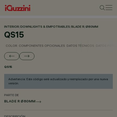
INTERIOR
/
DOWNLIGHTS & EMPOTRABLES
/
BLADE R
/
Ø80MM
QS15
COLOR
COMPONENTES OPCIONALES
DATOS TÉCNICOS
DATOS FOTO
QS15
Advertencia: Este código será actualizado y reemplazado por una nueva
versión.
PARTE DE
BLADE R Ø80MM
DESCRIPCIÓN