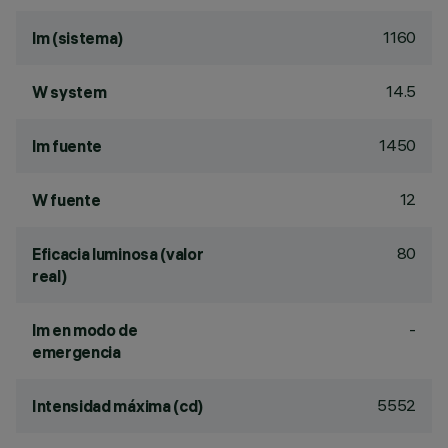
1160
lm (sistema)
14.5
W system
1450
lm fuente
12
W fuente
80
Eficacia luminosa (valor
real)
-
lm en modo de
emergencia
5552
Intensidad máxima (cd)