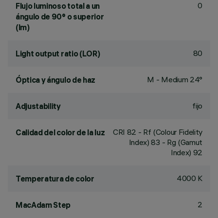
0
Flujo luminoso total a un
ángulo de 90° o superior
(lm)
80
Light output ratio (LOR)
M - Medium 24°
Óptica y ángulo de haz
fijo
Adjustability
CRI
82
- Rf (Colour Fidelity
Calidad del color de la luz
Index) 83 - Rg (Gamut
Index) 92
4000 K
Temperatura de color
2
MacAdam Step