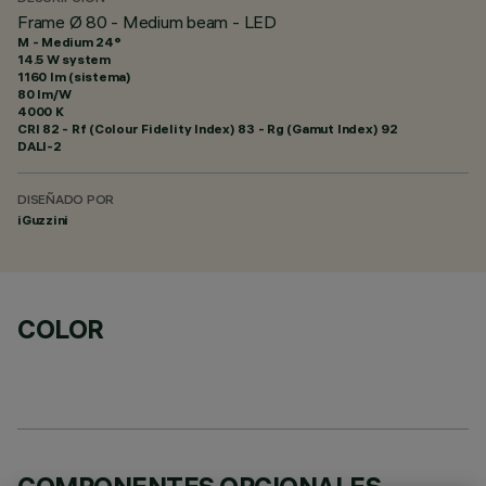
Frame Ø 80 - Medium beam - LED
M - Medium 24°
14.5 W system
1160 lm (sistema)
80 lm/W
4000 K
CRI
82
- Rf (Colour Fidelity Index) 83 - Rg (Gamut Index) 92
DALI-2
DISEÑADO POR
iGuzzini
COLOR