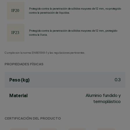
Protegido contra la penetración de sólidos mayores de 12 mm, no protegido
contra la penetración de líquidos.
Protegido contra la penetración de sólidos mayores de 12 mm, protegido
contra la lluvia.
Cumple con la norma EN60598-1 y las regulaciones pertinentes.
PROPIEDADES FÍSICAS
0.3
Peso (kg)
Aluminio fundido y
Material
termoplástico
CERTIFICACIÓN DEL PRODUCTO