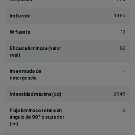
1450
lm fuente
12
W fuente
83
Eficacia luminosa (valor
real)
-
lm en modo de
emergencia
2846
Intensidad máxima (cd)
0
Flujo luminoso total a un
ángulo de 90° o superior
(lm)