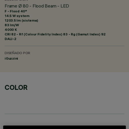
Frame Ø 80 - Flood Beam - LED
F - Flood 40°
14.5 W system
1203.5 lm (sistema)
83 lm/W
4000 K
CRI
82
- Rf (Colour Fidelity Index) 83 - Rg (Gamut Index) 92
DALI-2
DISEÑADO POR
iGuzzini
COLOR