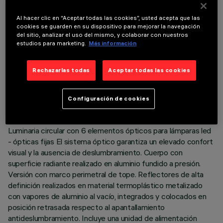
COMPONENTES OPCIONALES
Al hacer clic en “Aceptar todas las cookies”, usted acepta que las
cookies se guarden en su dispositivo para mejorar la navegación
del sitio, analizar el uso del mismo, y colaborar con nuestros
estudios para marketing.
Más información
DATOS TÉCNICOS
Rechazarlas todas
Aceptar todas las cookies
ÚLTIMA ACTUALIZACIÓN: 05/08/2026
Configuración de cookies
DESCRIPCIÓN
Luminaria circular con 6 elementos ópticos para lámparas led
- ópticas fijas El sistema óptico garantiza un elevado confort
visual y la ausencia de deslumbramiento. Cuerpo con
superficie radiante realizado en aluminio fundido a presión.
Versión con marco perimetral de tope. Reflectores de alta
definición realizados en material termoplástico metalizado
con vapores de aluminio al vacío, integrados y colocados en
posición retrasada respecto al apantallamiento
antideslumbramiento. Incluye una unidad de alimentación