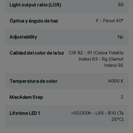
83
Light output ratio (LOR)
F - Flood 40°
Óptica y ángulo de haz
fijo
Adjustability
CRI
82
- Rf (Colour Fidelity
Calidad del color de la luz
Index) 83 - Rg (Gamut
Index) 92
4000 K
Temperatura de color
2
MacAdam Step
>50,000h - L85 - B10 (Ta
Lifetime LED 1
25°C)