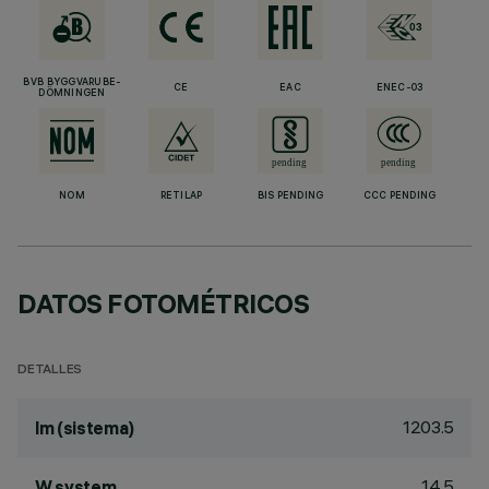
BVB BYGGVARUBE-
CE
EAC
ENEC-03
DÖMNINGEN
NOM
RETILAP
BIS PENDING
CCC PENDING
DATOS FOTOMÉTRICOS
DETALLES
1203.5
lm (sistema)
14.5
W system