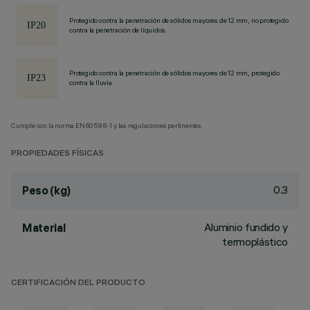
Protegido contra la penetración de sólidos mayores de 12 mm, no protegido
contra la penetración de líquidos.
Protegido contra la penetración de sólidos mayores de 12 mm, protegido
contra la lluvia.
Cumple con la norma EN60598-1 y las regulaciones pertinentes.
PROPIEDADES FÍSICAS
0.3
Peso (kg)
Aluminio fundido y
Material
termoplástico
CERTIFICACIÓN DEL PRODUCTO