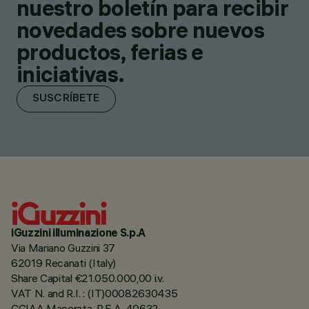
nuestro boletín para recibir
novedades sobre nuevos
productos, ferias e
iniciativas.
SUSCRÍBETE
iGuzzini illuminazione S.p.A
Via Mariano Guzzini 37
62019 Recanati (Italy)
Share Capital €21.050.000,00 i.v.
VAT N. and R.I. : (IT)00082630435
CCIAA Macerata, R.E.A. 40632