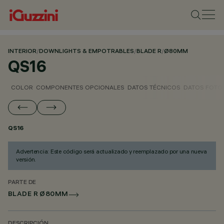
INTERIOR
/
DOWNLIGHTS & EMPOTRABLES
/
BLADE R
/
Ø80MM
QS16
COLOR
COMPONENTES OPCIONALES
DATOS TÉCNICOS
DATOS FOTO
QS16
Advertencia: Este código será actualizado y reemplazado por una nueva
versión.
PARTE DE
BLADE R Ø80MM
DESCRIPCIÓN