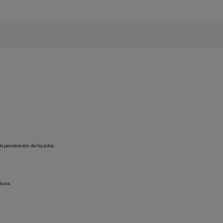
la penetración de líquidos.
luvia.