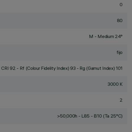
0
80
M - Medium 24°
fijo
CRI
92
- Rf (Colour Fidelity Index) 93 - Rg (Gamut Index) 101
3000 K
2
>50,000h - L85 - B10 (Ta 25°C)