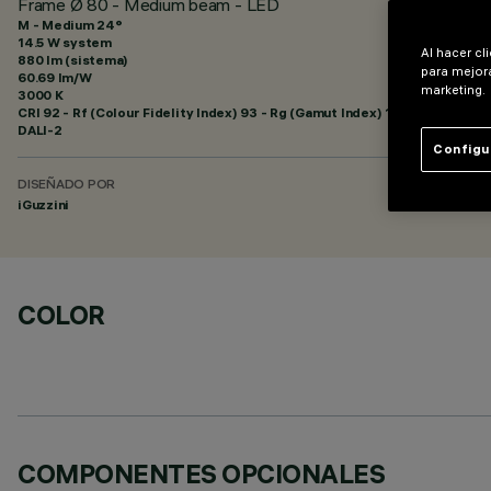
Frame Ø 80 - Medium beam - LED
M - Medium 24°
14.5 W system
Al hacer cl
880 lm (sistema)
para mejora
60.69 lm/W
marketing.
3000 K
CRI
92
- Rf (Colour Fidelity Index) 93 - Rg (Gamut Index) 101
DALI-2
Configu
DISEÑADO POR
iGuzzini
COLOR
COMPONENTES OPCIONALES