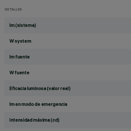
DETALLES
lm (sistema)
W system
lm fuente
W fuente
Eficacia luminosa (valor real)
lm en modo de emergencia
Intensidad máxima (cd)