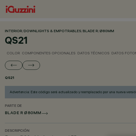
INTERIOR
/
DOWNLIGHTS & EMPOTRABLES
/
BLADE R
/
Ø80MM
QS21
COLOR
COMPONENTES OPCIONALES
DATOS TÉCNICOS
DATOS FOTO
QS21
Advertencia: Este código será actualizado y reemplazado por una nueva versió
PARTE DE
BLADE R Ø80MM
DESCRIPCIÓN