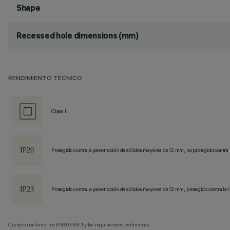
Shape
Recessed hole dimensions (mm)
RENDIMIENTO TÉCNICO
Class II
Protegido contra la penetración de sólidos mayores de 12 mm, no protegido contra 
Protegido contra la penetración de sólidos mayores de 12 mm, protegido contra la l
Cumple con la norma EN60598-1 y las regulaciones pertinentes.