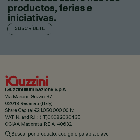
productos, ferias e
iniciativas.
SUSCRÍBETE
iGuzzini illuminazione S.p.A
Via Mariano Guzzini 37
62019 Recanati (Italy)
Share Capital €21.050.000,00 i.v.
VAT N. and R.I. : (IT)00082630435
CCIAA Macerata, R.E.A. 40632