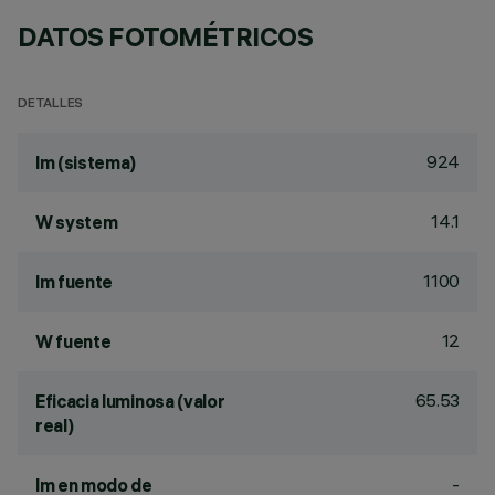
DATOS FOTOMÉTRICOS
DETALLES
924
lm (sistema)
14.1
W system
1100
lm fuente
12
W fuente
65.53
Eficacia luminosa (valor
real)
-
lm en modo de