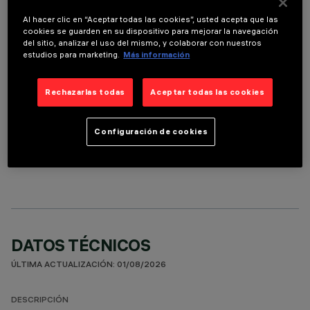
ACCESORIOS NECESARIOS
Al hacer clic en “Aceptar todas las cookies”, usted acepta que las
cookies se guarden en su dispositivo para mejorar la navegación
del sitio, analizar el uso del mismo, y colaborar con nuestros
Es necesario pedir uno de los accesorios necesarios para instalar y utilizar correctamente el
estudios para marketing.
Más información
producto:
Rechazarlas todas
Aceptar todas las cookies
Configuración de cookies
COMPONENTES OPCIONALES
DATOS TÉCNICOS
ÚLTIMA ACTUALIZACIÓN: 01/08/2026
DESCRIPCIÓN