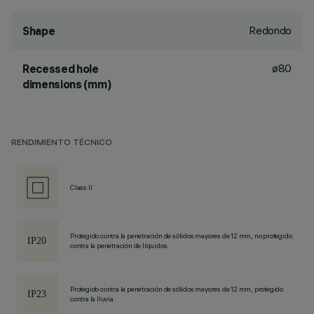
Redondo
Shape
ø80
Recessed hole
dimensions (mm)
RENDIMIENTO TÉCNICO
Class II
Protegido contra la penetración de sólidos mayores de 12 mm, no protegido
contra la penetración de líquidos.
Protegido contra la penetración de sólidos mayores de 12 mm, protegido
contra la lluvia.