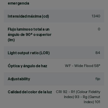
emergencia
1340
Intensidad máxima (cd)
0
Flujo luminoso total a un
ángulo de 90° o superior
(lm)
84
Light output ratio (LOR)
WF - Wide Flood 58°
Óptica y ángulo de haz
fijo
Adjustability
CRI
92
- Rf (Colour Fidelity
Calidad del color de la luz
Index) 93 - Rg (Gamut
Index) 101