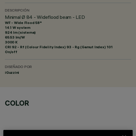
DESCRIPCIÓN
Minimal Ø 84 - Wideflood beam - LED
WF - Wide Flood 58°
14.1 W system
924 lm (sistema)
65.53 lm/W
3000 K
CRI
92
- Rf (Colour Fidelity Index) 93 - Rg (Gamut Index) 101
On/off
DISEÑADO POR
iGuzzini
COLOR