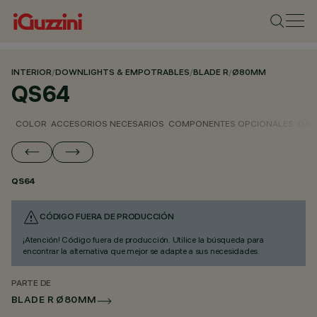
INTERIOR
/
DOWNLIGHTS & EMPOTRABLES
/
BLADE R
/
Ø80MM
QS64
COLOR
ACCESORIOS NECESARIOS
COMPONENTES OPCIONALES
DAT
QS64
CÓDIGO FUERA DE PRODUCCIÓN
¡Atención! Código fuera de producción. Utilice la búsqueda para
encontrar la alternativa que mejor se adapte a sus necesidades.
PARTE DE
BLADE R Ø80MM