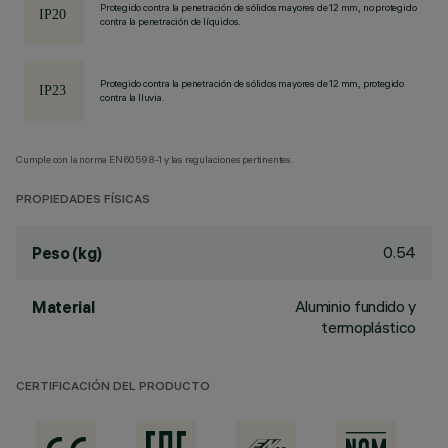
Protegido contra la penetración de sólidos mayores de 12 mm, no protegido
contra la penetración de líquidos.
Protegido contra la penetración de sólidos mayores de 12 mm, protegido
contra la lluvia.
Cumple con la norma EN60598-1 y las regulaciones pertinentes.
PROPIEDADES FÍSICAS
0.54
Peso (kg)
Aluminio fundido y
Material
termoplástico
CERTIFICACIÓN DEL PRODUCTO