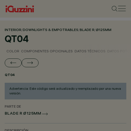
INTERIOR
/
DOWNLIGHTS & EMPOTRABLES
/
BLADE R
/
Ø125MM
QT04
COLOR
COMPONENTES OPCIONALES
DATOS TÉCNICOS
DATOS FOTO
QT04
Advertencia: Este código será actualizado y reemplazado por una nueva
versión.
PARTE DE
BLADE R Ø125MM
DESCRIPCIÓN