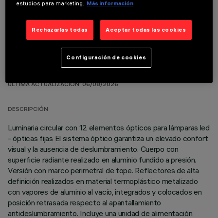
COMPONENTES OPCIONALES
estudios para marketing.
Más información
Rechazarlas todas
Aceptar todas las cookies
Configuración de cookies
DATOS TÉCNICOS
ÚLTIMA ACTUALIZACIÓN: 06/08/2026
DESCRIPCIÓN
Luminaria circular con 12 elementos ópticos para lámparas led
- ópticas fijas El sistema óptico garantiza un elevado confort
visual y la ausencia de deslumbramiento. Cuerpo con
superficie radiante realizado en aluminio fundido a presión.
Versión con marco perimetral de tope. Reflectores de alta
definición realizados en material termoplástico metalizado
con vapores de aluminio al vacío, integrados y colocados en
posición retrasada respecto al apantallamiento
antideslumbramiento. Incluye una unidad de alimentación