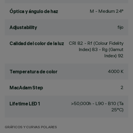
M - Medium 24°
Óptica y ángulo de haz
fijo
Adjustability
CRI
82
- Rf (Colour Fidelity
Calidad del color de la luz
Index) 83 - Rg (Gamut
Index) 92
4000 K
Temperatura de color
2
MacAdam Step
>50,000h - L90 - B10 (Ta
Lifetime LED 1
25°C)
GRÁFICOS Y CURVAS POLARES