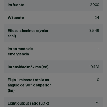
2900
lm fuente
24
W fuente
85.49
Eficacia luminosa (valor
real)
-
lm en modo de
emergencia
10481
Intensidad máxima (cd)
0
Flujo luminoso total a un
ángulo de 90° o superior
(lm)
79
Light output ratio (LOR)