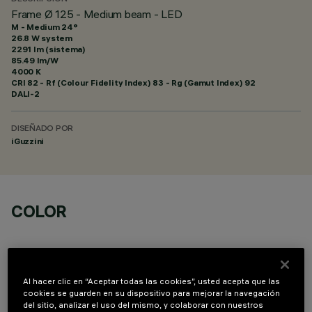
Frame Ø 125 - Medium beam - LED
M - Medium 24°
26.8 W system
2291 lm (sistema)
85.49 lm/W
4000 K
CRI
82
- Rf (Colour Fidelity Index) 83 - Rg (Gamut Index) 92
DALI-2
DISEÑADO POR
iGuzzini
COLOR
Al hacer clic en “Aceptar todas las cookies”, usted acepta que las
cookies se guarden en su dispositivo para mejorar la navegación
del sitio, analizar el uso del mismo, y colaborar con nuestros