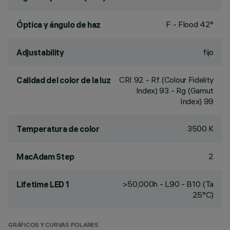
F - Flood 42°
Óptica y ángulo de haz
fijo
Adjustability
CRI
92
- Rf (Colour Fidelity
Calidad del color de la luz
Index) 93 - Rg (Gamut
Index) 99
3500 K
Temperatura de color
2
MacAdam Step
>50,000h - L90 - B10 (Ta
Lifetime LED 1
25°C)
GRÁFICOS Y CURVAS POLARES