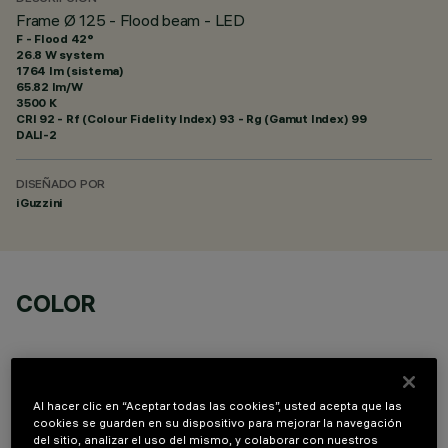
Frame Ø 125 - Flood beam - LED
F - Flood 42°
26.8 W system
1764 lm (sistema)
65.82 lm/W
3500 K
CRI
92
- Rf (Colour Fidelity Index) 93 - Rg (Gamut Index) 99
DALI-2
DISEÑADO POR
iGuzzini
COLOR
Al hacer clic en “Aceptar todas las cookies”, usted acepta que las
cookies se guarden en su dispositivo para mejorar la navegación
del sitio, analizar el uso del mismo, y colaborar con nuestros