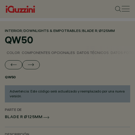
INTERIOR
/
DOWNLIGHTS & EMPOTRABLES
/
BLADE R
/
Ø125MM
QW50
COLOR
COMPONENTES OPCIONALES
DATOS TÉCNICOS
DATOS FOTO
QW50
Advertencia: Este código será actualizado y reemplazado por una nueva
versión.
PARTE DE
BLADE R Ø125MM
DESCRIPCIÓN