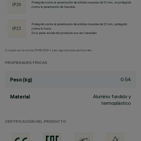
Protegido contra la penetración de sólidos mayores de 12 mm, no protegido
contra la penetración de líquidos.
Protegido contra la penetración de sólidos mayores de 12 mm, protegido
contra la lluvia.
En la parte visible del producto una vez instalado
Cumple con la norma EN60598-1 y las regulaciones pertinentes.
PROPIEDADES FÍSICAS
0.54
Peso (kg)
Aluminio fundido y
Material
termoplástico
CERTIFICACIÓN DEL PRODUCTO