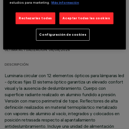
COMPONENTES OPCIONALES
estudios para marketing.
Más información
Rechazarlas todas
Aceptar todas las cookies
Configuración de cookies
DATOS TÉCNICOS
ÚLTIMA ACTUALIZACIÓN: 06/08/2026
DESCRIPCIÓN
Luminaria circular con 12 elementos ópticos para lámparas led
- ópticas fijas El sistema óptico garantiza un elevado confort
visual y la ausencia de deslumbramiento. Cuerpo con
superficie radiante realizado en aluminio fundido a presión.
Versión con marco perimetral de tope. Reflectores de alta
definición realizados en material termoplástico metalizado
con vapores de aluminio al vacío, integrados y colocados en
posición retrasada respecto al apantallamiento
antideslumbramiento. Incluye una unidad de alimentación