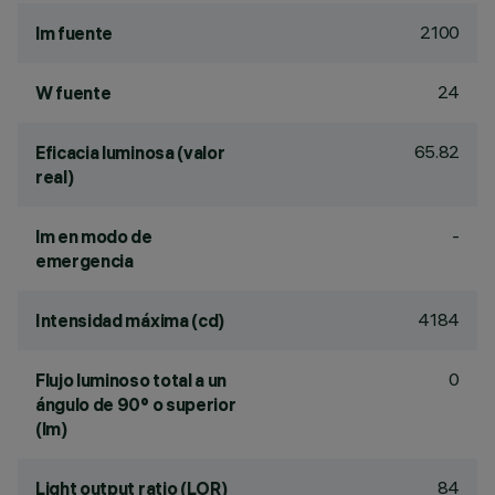
2100
lm fuente
24
W fuente
65.82
Eficacia luminosa (valor
real)
-
lm en modo de
emergencia
4184
Intensidad máxima (cd)
0
Flujo luminoso total a un
ángulo de 90° o superior
(lm)
84
Light output ratio (LOR)