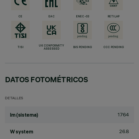
CE
EAC
ENEC-03
RETILAP
UK CONFORMITY
TISI
BIS PENDING
CCC PENDING
ASSESSED
DATOS FOTOMÉTRICOS
DETALLES
1764
lm (sistema)
26.8
W system