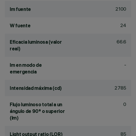
2100
lm fuente
24
W fuente
66.6
Eficacia luminosa (valor
real)
-
lm en modo de
emergencia
2785
Intensidad máxima (cd)
0
Flujo luminoso total a un
ángulo de 90° o superior
(lm)
85
Light output ratio (LOR)