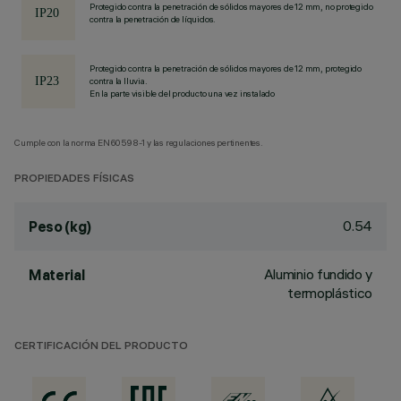
Protegido contra la penetración de sólidos mayores de 12 mm, no protegido
contra la penetración de líquidos.
Protegido contra la penetración de sólidos mayores de 12 mm, protegido
contra la lluvia.
En la parte visible del producto una vez instalado
Cumple con la norma EN60598-1 y las regulaciones pertinentes.
PROPIEDADES FÍSICAS
0.54
Peso (kg)
Aluminio fundido y
Material
termoplástico
CERTIFICACIÓN DEL PRODUCTO