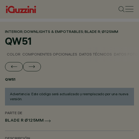
INTERIOR
/
DOWNLIGHTS & EMPOTRABLES
/
BLADE R
/
Ø125MM
QW51
COLOR
COMPONENTES OPCIONALES
DATOS TÉCNICOS
DATOS FOTO
QW51
Advertencia: Este código será actualizado y reemplazado por una nueva
versión.
PARTE DE
BLADE R Ø125MM
DESCRIPCIÓN