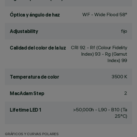
WF - Wide Flood 58°
Óptica y ángulo de haz
fijo
Adjustability
CRI
92
- Rf (Colour Fidelity
Calidad del color de la luz
Index) 93 - Rg (Gamut
Index) 99
3500 K
Temperatura de color
2
MacAdam Step
>50,000h - L90 - B10 (Ta
Lifetime LED 1
25°C)
GRÁFICOS Y CURVAS POLARES