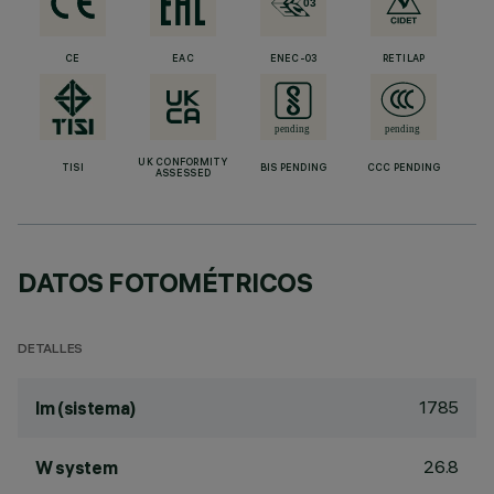
CE
EAC
ENEC-03
RETILAP
UK CONFORMITY
TISI
BIS PENDING
CCC PENDING
ASSESSED
DATOS FOTOMÉTRICOS
DETALLES
1785
lm (sistema)
26.8
W system