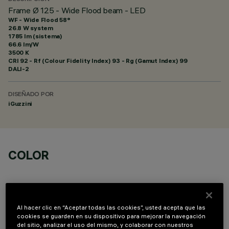
Frame Ø 125 - Wide Flood beam - LED
WF - Wide Flood 58°
26.8 W system
1785 lm (sistema)
66.6 lm/W
3500 K
CRI
92
- Rf (Colour Fidelity Index) 93 - Rg (Gamut Index) 99
DALI-2
DISEÑADO POR
iGuzzini
COLOR
Al hacer clic en “Aceptar todas las cookies”, usted acepta que las
cookies se guarden en su dispositivo para mejorar la navegación
del sitio, analizar el uso del mismo, y colaborar con nuestros