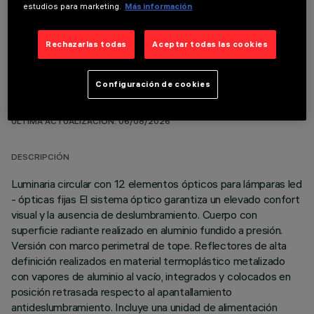
COMPONENTES OPCIONALES
estudios para marketing.
Más información
Rechazarlas todas
Aceptar todas las cookies
Configuración de cookies
DATOS TÉCNICOS
ÚLTIMA ACTUALIZACIÓN: 06/08/2026
DESCRIPCIÓN
Luminaria circular con 12 elementos ópticos para lámparas led
- ópticas fijas El sistema óptico garantiza un elevado confort
visual y la ausencia de deslumbramiento. Cuerpo con
superficie radiante realizado en aluminio fundido a presión.
Versión con marco perimetral de tope. Reflectores de alta
definición realizados en material termoplástico metalizado
con vapores de aluminio al vacío, integrados y colocados en
posición retrasada respecto al apantallamiento
antideslumbramiento. Incluye una unidad de alimentación