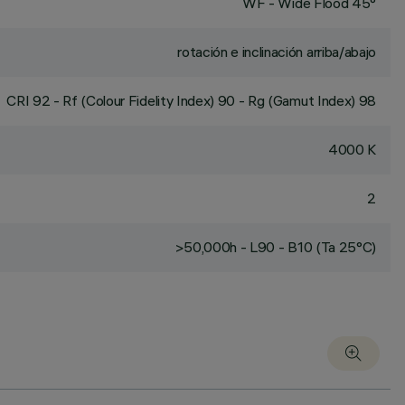
WF - Wide Flood 45°
rotación e inclinación arriba/abajo
CRI
92
- Rf (Colour Fidelity Index) 90 - Rg (Gamut Index) 98
4000 K
2
>50,000h - L90 - B10 (Ta 25°C)