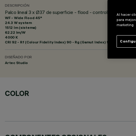
DESCRIPCIÓN
Palco lineal 3 x Ø37 de superficie - flood - controlador remoto
Al hacer cl
WF - Wide Flood 45°
para mejora
24.3 W system
marketing.
1512 lm (sistema)
62.22 lm/W
4000 K
Configu
CRI
92
- Rf (Colour Fidelity Index) 90 - Rg (Gamut Index) 98
DISEÑADO POR
Artec Studio
COLOR