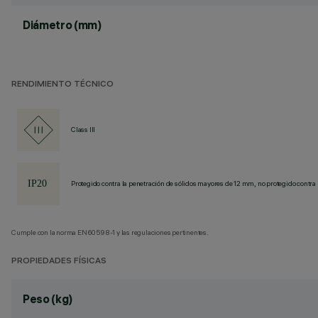
Diámetro (mm)
RENDIMIENTO TÉCNICO
Class III
Protegido contra la penetración de sólidos mayores de 12 mm, no protegido contra 
Cumple con la norma EN60598-1 y las regulaciones pertinentes.
PROPIEDADES FÍSICAS
Peso (kg)