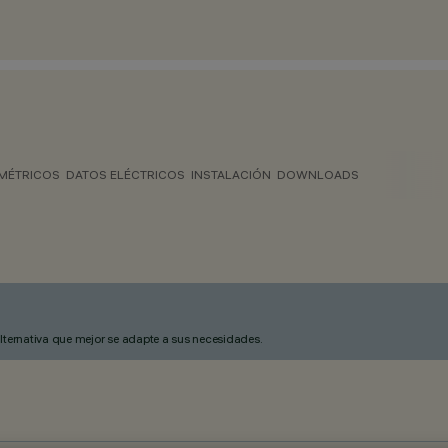
MÉTRICOS
DATOS ELÉCTRICOS
INSTALACIÓN
DOWNLOADS
alternativa que mejor se adapte a sus necesidades.