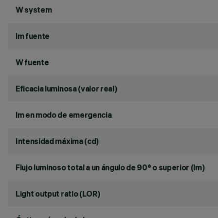
W system
lm fuente
W fuente
Eficacia luminosa (valor real)
lm en modo de emergencia
Intensidad máxima (cd)
Flujo luminoso total a un ángulo de 90° o superior (lm)
Light output ratio (LOR)