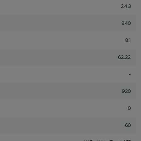
24.3
840
8.1
62.22
-
920
0
60