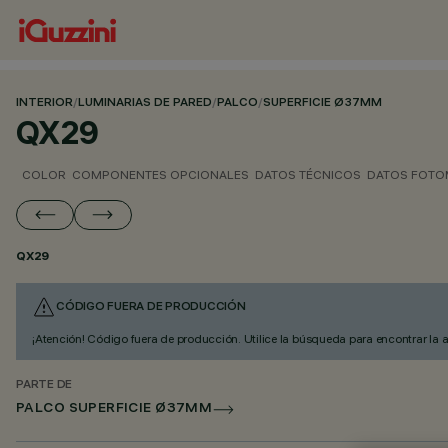
INTERIOR
/
LUMINARIAS DE PARED
/
PALCO
/
SUPERFICIE Ø37MM
QX29
COLOR
COMPONENTES OPCIONALES
DATOS TÉCNICOS
DATOS FOTO
QX29
CÓDIGO FUERA DE PRODUCCIÓN
¡Atención! Código fuera de producción. Utilice la búsqueda para encontrar la 
PARTE DE
PALCO SUPERFICIE Ø37MM