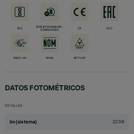
BVB BYGGVARUBE-
BIS
CE
EAC
DÖMNINGEN
ENEC-03
NOM
RETILAP
DATOS FOTOMÉTRICOS
DETALLES
223.6
lm (sistema)