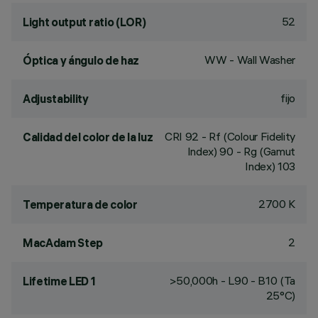
52
Light output ratio (LOR)
WW - Wall Washer
Óptica y ángulo de haz
fijo
Adjustability
CRI
92
- Rf (Colour Fidelity
Calidad del color de la luz
Index) 90 - Rg (Gamut
Index) 103
2700 K
Temperatura de color
2
MacAdam Step
>50,000h - L90 - B10 (Ta
Lifetime LED 1
25°C)