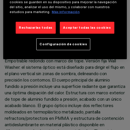
cookies se guarden en su dispositivo para mejorar la navegación
del sitio, analizar el uso del mismo, y colaborar con nuestros
estudios para marketing.
Más información
DATOS TÉCNICOS
Rechazarlas todas
Aceptar todas las cookies
ÚLTIMA ACTUALIZACIÓN: 05/08/2026
Configuración de cookies
DESCRIPCIÓN
Empotrable redondo con marco de tope. Versión fija Wall
Washer: el sistema óptico está diseñado para dirigir el flujo en
el plano vertical sin zonas de sombra, delineando con
precisión los contornos. El cuerpo principal de aluminio
fundido a presión incluye una superficie radiante que garantiza
una óptima disipación del calor. Estructura con marco exterior
de tope de aluminio fundido a presión, acabado con un único
acabado blanco. El grupo óptico incluye dos reflectores
moldeados en termoplástico metalizado, pantalla
refractora/protectora en PMMA y estructura de contención
antideslumbrante en material plástico disponible en