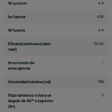
4.4
W system
430
lm fuente
4.4
W fuente
50.82
Eficacia luminosa (valor
real)
-
lm en modo de
emergencia
186
Intensidad máxima (cd)
0
Flujo luminoso total a un
ángulo de 90° o superior
(lm)