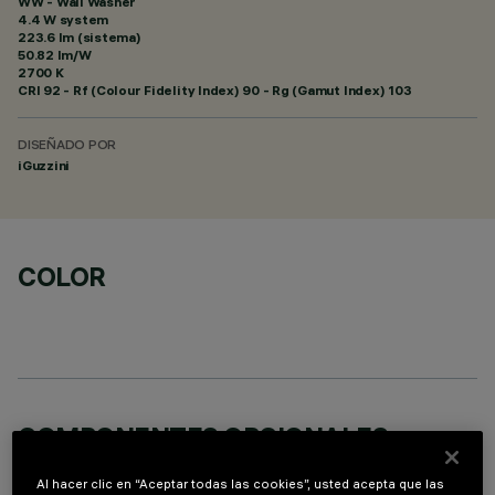
WW - Wall Washer
4.4 W system
223.6 lm (sistema)
50.82 lm/W
2700 K
CRI
92
- Rf (Colour Fidelity Index) 90 - Rg (Gamut Index) 103
DISEÑADO POR
iGuzzini
COLOR
COMPONENTES OPCIONALES
Al hacer clic en “Aceptar todas las cookies”, usted acepta que las