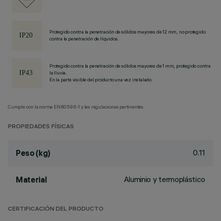
Protegido contra la penetración de sólidos mayores de 12 mm, no protegido
contra la penetración de líquidos.
Protegido contra la penetración de sólidos mayores de 1 mm, protegido contra
la lluvia.
En la parte visible del producto una vez instalado
Cumple con la norma EN60598-1 y las regulaciones pertinentes.
PROPIEDADES FÍSICAS
0.11
Peso (kg)
Aluminio y termoplástico
Material
CERTIFICACIÓN DEL PRODUCTO