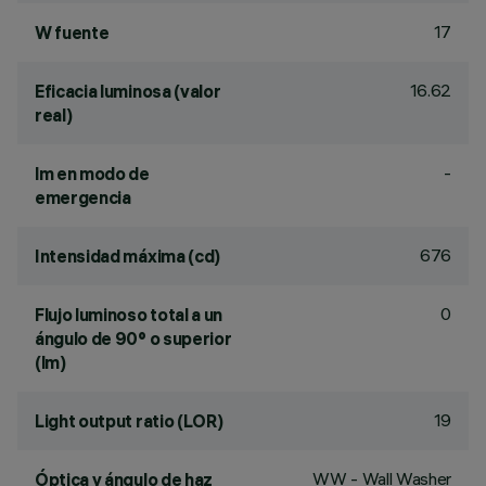
17
W fuente
16.62
Eficacia luminosa (valor
real)
-
lm en modo de
emergencia
676
Intensidad máxima (cd)
0
Flujo luminoso total a un
ángulo de 90° o superior
(lm)
19
Light output ratio (LOR)
WW - Wall Washer
Óptica y ángulo de haz