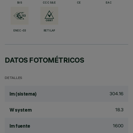
BIS
CCC S&E
CE
EAC
ENEC-03
RETILAP
DATOS FOTOMÉTRICOS
DETALLES
304.16
lm (sistema)
18.3
W system
1600
lm fuente