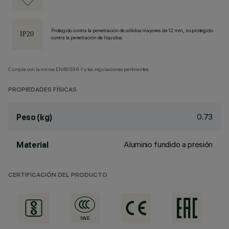
Protegido contra la penetración de sólidos mayores de 12 mm, no protegido
contra la penetración de líquidos.
Cumple con la norma EN60598-1 y las regulaciones pertinentes.
PROPIEDADES FÍSICAS
0.73
Peso (kg)
Aluminio fundido a presión
Material
CERTIFICACIÓN DEL PRODUCTO