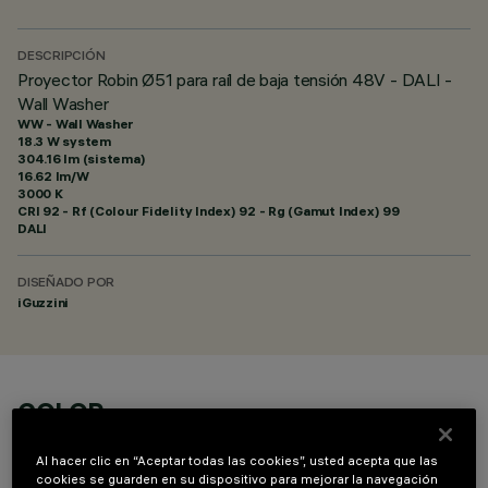
DESCRIPCIÓN
Proyector Robin Ø51 para raíl de baja tensión 48V - DALI -
Wall Washer
WW - Wall Washer
18.3 W system
304.16 lm (sistema)
16.62 lm/W
3000 K
CRI
92
- Rf (Colour Fidelity Index) 92 - Rg (Gamut Index) 99
DALI
DISEÑADO POR
iGuzzini
COLOR
Al hacer clic en “Aceptar todas las cookies”, usted acepta que las
cookies se guarden en su dispositivo para mejorar la navegación