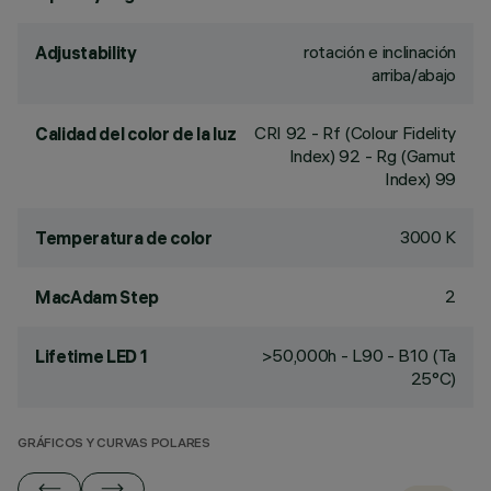
rotación e inclinación
Adjustability
arriba/abajo
CRI
92
- Rf (Colour Fidelity
Calidad del color de la luz
Index) 92 - Rg (Gamut
Index) 99
3000 K
Temperatura de color
2
MacAdam Step
>50,000h - L90 - B10 (Ta
Lifetime LED 1
25°C)
GRÁFICOS Y CURVAS POLARES