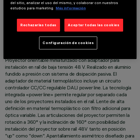
del sitio, analizar el uso del mismo, y colaborar con nuestros
estudios para marketing.
Más información
DATOS TÉCNICOS
Rechazarlas todas
Aceptar todas las cookies
ÚLTIMA ACTUALIZACIÓN: 07/08/2026
Configuración de cookies
DESCRIPCIÓN
Proyector orientable miniaturizado con adaptador para
instalación en raíl de baja tensión 48 V. Realizado en aluminio
fundido a presión con sistema de disipación pasiva. El
adaptador de material termoplástico incluye un circuito
controlador CC/CC regulable DALI power line. La tecnología
integrada «power line» permite regular por separado cada
uno de los proyectores instalados en el raíl. Lente de alta
definición en material termoplástico con filtro adicional para
óptica variable. Las articulaciones del proyector permiten la
rotación a 360° y la inclinación de 160° con posibilidad de
instalación del proyector sobre raíl 48V tanto en posición
"up" como "down". Apantallamiento asimétrico diseñado para