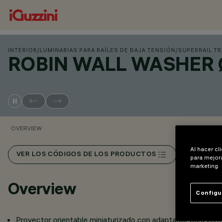
INTERIOR
/
LUMINARIAS PARA RAÍLES DE BAJA TENSIÓN
/
SUPERRAIL T
ROBIN WALL WASHER 
OVERVIEW
Al hacer cl
VER LOS CÓDIGOS DE LOS PRODUCTOS
para mejora
marketing.
Overview
Configu
Proyector orientable miniaturizado con adaptador para instal