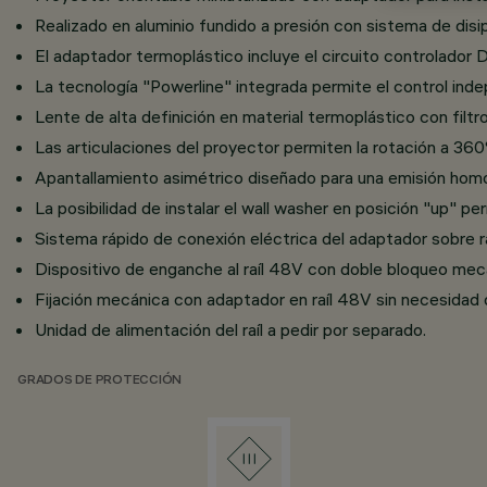
Realizado en aluminio fundido a presión con sistema de disi
El adaptador termoplástico incluye el circuito controlador
La tecnología "Powerline" integrada permite el control inde
Lente de alta definición en material termoplástico con filtro
Las articulaciones del proyector permiten la rotación a 360
Apantallamiento asimétrico diseñado para una emisión homo
La posibilidad de instalar el wall washer en posición "up" p
Sistema rápido de conexión eléctrica del adaptador sobre ra
Dispositivo de enganche al raíl 48V con doble bloqueo mecá
Fijación mecánica con adaptador en raíl 48V sin necesidad 
Unidad de alimentación del raíl a pedir por separado.
GRADOS DE PROTECCIÓN