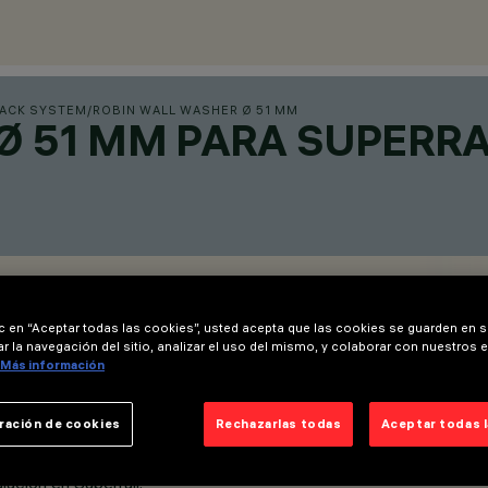
RACK SYSTEM
/
ROBIN WALL WASHER Ø 51 MM
Ø 51 MM PARA SUPERRA
ic en “Aceptar todas las cookies”, usted acepta que las cookies se guarden en s
r la navegación del sitio, analizar el uso del mismo, y colaborar con nuestros 
Más información
ración de cookies
Rechazarlas todas
Aceptar todas 
ación en Superrail.