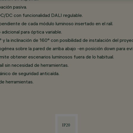
pación pasiva.
 DC/DC con funcionalidad DALI regulable.
pendiente de cada módulo luminoso insertado en el raìl.
 adicional para óptica variable.
° y la inclinación de 160° con posibilidad de instalación del pro
génea sobre la pared de arriba abajo -en posición down para evi
ermite obtener escenarios luminosos fuera de lo habitual.
íl sin necesidad de herramientas.
nico de seguridad anticaída.
de herramientas.