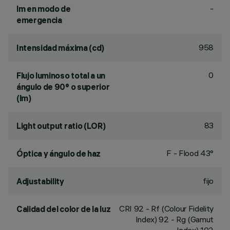
-
lm en modo de
emergencia
958
Intensidad máxima (cd)
0
Flujo luminoso total a un
ángulo de 90° o superior
(lm)
83
Light output ratio (LOR)
F - Flood 43°
Óptica y ángulo de haz
fijo
Adjustability
CRI
92
- Rf (Colour Fidelity
Calidad del color de la luz
Index) 92 - Rg (Gamut