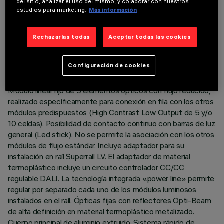
del sitio, analizar el uso del mismo, y colaborar con nuestros
estudios para marketing.
Más información
DATOS TÉCNICOS
Rechazarlas todas
Aceptar todas las cookies
ÚLTIMA ACTUALIZACIÓN: 03/08/2026
Configuración de cookies
DESCRIPCIÓN
Módulo lineal fijo de 5 elementos ópticos con flujo reducido,
realizado específicamente para conexión en fila con los otros
módulos predispuestos (High Contrast Low Output de 5 y/o
10 celdas). Posibilidad de contacto continuo con barras de luz
general (Led stick). No se permite la asociación con los otros
módulos de flujo estándar. Incluye adaptador para su
instalación en raíl Superraíl LV. El adaptador de material
termoplástico incluye un circuito controlador CC/CC
regulable DALI. La tecnología integrada «power line» permite
regular por separado cada uno de los módulos luminosos
instalados en el raíl. Ópticas fijas con reflectores Opti-Beam
de alta definición en material termoplástico metalizado.
Cuerpo principal de aluminio extruido. Sistema rápido de