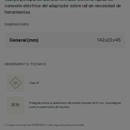
conexión eléctrica del adaptador sobre raíl sin necesidad de
herramientas.
DIMENSIONES
142x22x45
General (mm)
RENDIMIENTO TÉCNICO
Class III
Protegido contra la penetración de sólidos mayores de 12 mm, no protegido
contra la penetración de líquidos.
Cumple con la norma EN60598-1 y las regulaciones pertinentes.