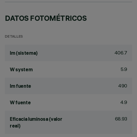
DATOS FOTOMÉTRICOS
DETALLES
406.7
lm (sistema)
5.9
W system
490
lm fuente
4.9
W fuente
68.93
Eficacia luminosa (valor
real)