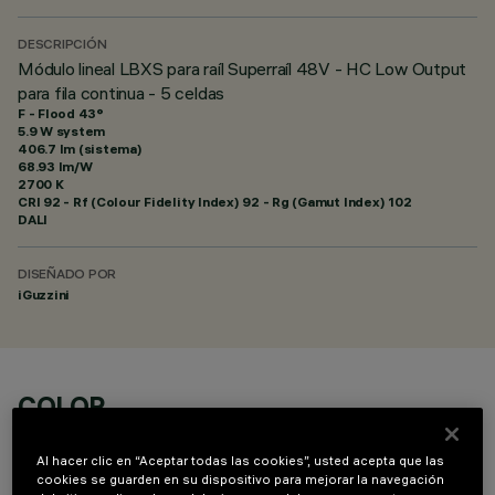
DESCRIPCIÓN
Módulo lineal LBXS para raíl Superraíl 48V - HC Low Output
para fila continua - 5 celdas
F - Flood 43°
5.9 W system
406.7 lm (sistema)
68.93 lm/W
2700 K
CRI
92
- Rf (Colour Fidelity Index) 92 - Rg (Gamut Index) 102
DALI
DISEÑADO POR
iGuzzini
COLOR
Al hacer clic en “Aceptar todas las cookies”, usted acepta que las
cookies se guarden en su dispositivo para mejorar la navegación