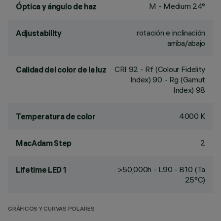
M - Medium 24°
Óptica y ángulo de haz
rotación e inclinación
Adjustability
arriba/abajo
CRI
92
- Rf (Colour Fidelity
Calidad del color de la luz
Index) 90 - Rg (Gamut
Index) 98
4000 K
Temperatura de color
2
MacAdam Step
>50,000h - L90 - B10 (Ta
Lifetime LED 1
25°C)
GRÁFICOS Y CURVAS POLARES