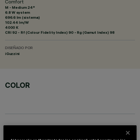
Comfort
M - Medium 24°
6.8 W system
696.6 lm (sistema)
102.44 lm/W
4000 K
CRI
92
- Rf (Colour Fidelity Index) 90 - Rg (Gamut Index) 98
DISEÑADO POR
iGuzzini
COLOR
COMPONENTES OPCIONALES