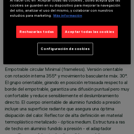
Al hacer clic en “Aceptar todas las cookies”, usted acepta que las
cookies se guarden en su dispositivo para mejorar la navegación
del sitio, analizar el uso del mismo, y colaborar con nuestros
estudios para marketing.
Más información
DATOS TÉCNICOS
Rechazarlas todas
Aceptar todas las cookies
ÚLTIMA ACTUALIZACIÓN: 07/08/2026
Configuración de cookies
DESCRIPCIÓN
Empotrable circular Minimal (frameless). Versión orientable
con rotación interna 355° y movimiento basculante máx. 30°.
El grupo orientable, girando en posición retrasada respecto al
borde del empotrable, garantiza una difusión puntual pero muy
confortable y reduce sensiblemente el deslumbramiento
directo. El cuerpo orientable de aluminio fundido a presión
incluye una superficie radiante que asegura una óptima
disipación del calor. Reflector de alta definición en material
termoplástico metalizado - óptica medium. Estructura a ras
de techo en aluminio fundido a presión - el adaptador