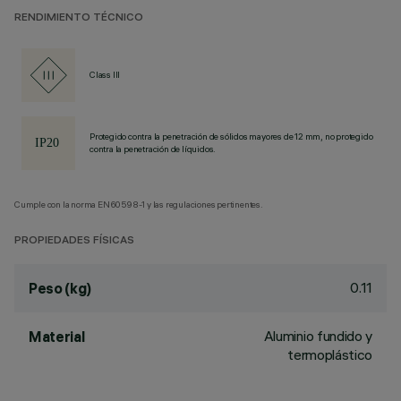
RENDIMIENTO TÉCNICO
Class III
Protegido contra la penetración de sólidos mayores de 12 mm, no protegido
contra la penetración de líquidos.
Cumple con la norma EN60598-1 y las regulaciones pertinentes.
PROPIEDADES FÍSICAS
0.11
Peso (kg)
Aluminio fundido y
Material
termoplástico