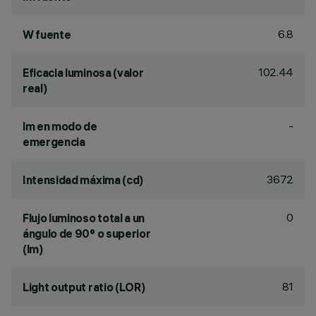
6.8
W fuente
102.44
Eficacia luminosa (valor
real)
-
lm en modo de
emergencia
3672
Intensidad máxima (cd)
0
Flujo luminoso total a un
ángulo de 90° o superior
(lm)
81
Light output ratio (LOR)