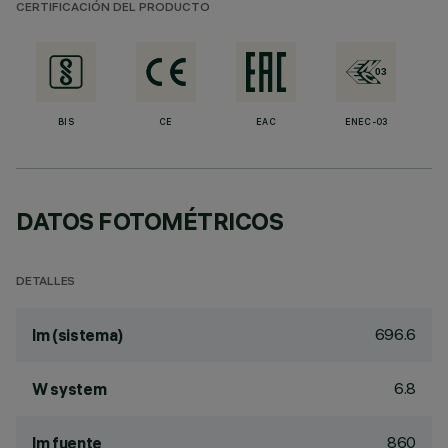
CERTIFICACIÓN DEL PRODUCTO
BIS
CE
EAC
ENEC-03
DATOS FOTOMÉTRICOS
DETALLES
696.6
lm (sistema)
6.8
W system
860
lm fuente