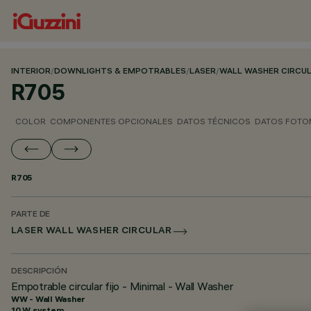
INTERIOR
/
DOWNLIGHTS & EMPOTRABLES
/
LASER
/
WALL WASHER CIRCU
R705
COLOR
COMPONENTES OPCIONALES
DATOS TÉCNICOS
DATOS FOTO
R705
PARTE DE
LASER WALL WASHER CIRCULAR
DESCRIPCIÓN
Empotrable circular fijo - Minimal - Wall Washer
WW - Wall Washer
10 W system