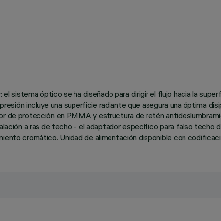
 el sistema óptico se ha diseñado para dirigir el flujo hacia la supe
 presión incluye una superficie radiante que asegura una óptima disi
tor de protección en PMMA y estructura de retén antideslumbramie
talación a ras de techo - el adaptador específico para falso techo 
miento cromático. Unidad de alimentación disponible con codificac