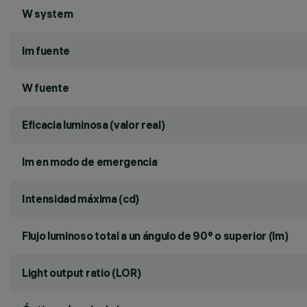
W system
lm fuente
W fuente
Eficacia luminosa (valor real)
lm en modo de emergencia
Intensidad máxima (cd)
Flujo luminoso total a un ángulo de 90° o superior (lm)
Light output ratio (LOR)