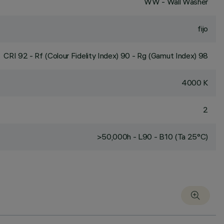
WW - Wall Washer
fijo
CRI
92
- Rf (Colour Fidelity Index) 90 - Rg (Gamut Index) 98
4000 K
2
>50,000h - L90 - B10 (Ta 25°C)