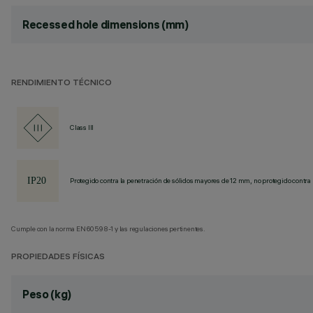
Recessed hole dimensions (mm)
RENDIMIENTO TÉCNICO
Class III
Protegido contra la penetración de sólidos mayores de 12 mm, no protegido contra 
Cumple con la norma EN60598-1 y las regulaciones pertinentes.
PROPIEDADES FÍSICAS
Peso (kg)