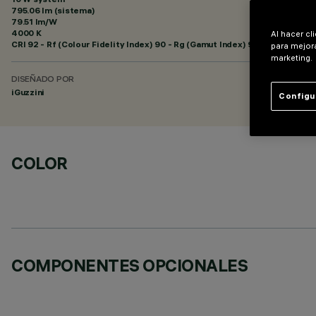
795.06 lm (sistema)
79.51 lm/W
4000 K
Al hacer cl
CRI
92
- Rf (Colour Fidelity Index) 90 - Rg (Gamut Index) 98
para mejora
marketing.
DISEÑADO POR
iGuzzini
Configu
COLOR
COMPONENTES OPCIONALES