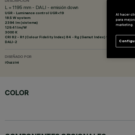
DESCRIPCIÓN
L = 1195 mm - DALI - emisión down
UGR - Luminance control UGR<19
Al hacer cl
18.5 W system
para mejora
2394 lm (sistema)
marketing.
129.41 lm/W
3000 K
CRI
82
- Rf (Colour Fidelity Index) 84 - Rg (Gamut Index) 98
Configu
DALI-2
DISEÑADO POR
iGuzzini
COLOR