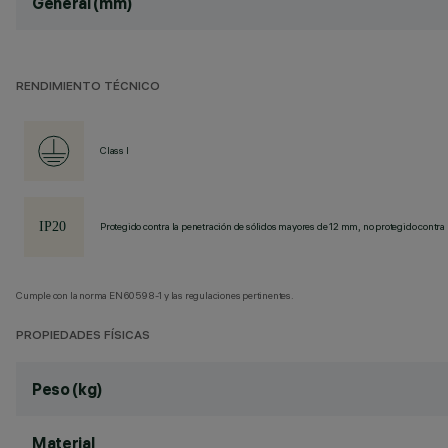
General (mm)
RENDIMIENTO TÉCNICO
Class I
Protegido contra la penetración de sólidos mayores de 12 mm, no protegido contra 
Cumple con la norma EN60598-1 y las regulaciones pertinentes.
PROPIEDADES FÍSICAS
Peso (kg)
Material