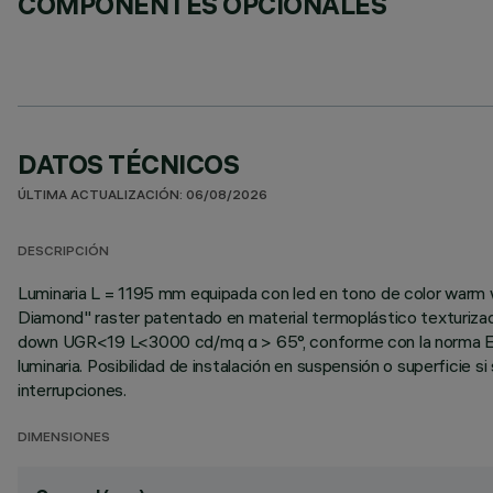
COMPONENTES OPCIONALES
DATOS TÉCNICOS
ÚLTIMA ACTUALIZACIÓN: 06/08/2026
DESCRIPCIÓN
Luminaria L = 1195 mm equipada con led en tono de color warm w
Diamond" raster patentado en material termoplástico texturizado 
down UGR<19 L<3000 cd/mq α > 65°, conforme con la norma EN 12
luminaria. Posibilidad de instalación en suspensión o superficie si se
interrupciones.
DIMENSIONES