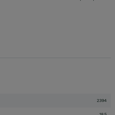
2394
18.5