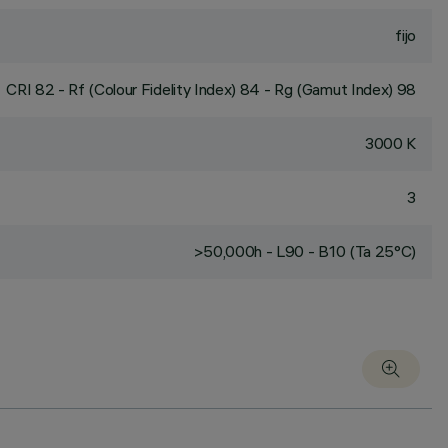
fijo
CRI
82
- Rf (Colour Fidelity Index) 84 - Rg (Gamut Index) 98
3000 K
3
>50,000h - L90 - B10 (Ta 25°C)