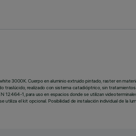
hite 3000K. Cuerpo en aluminio extruido pintado, raster en mater
traslúcido, realizado con sistema catadióptrico, sin tratamientos g
464-1, para uso en espacios donde se utilizan videoterminales. E
 utiliza el kit opcional. Posibilidad de instalación individual de la lum