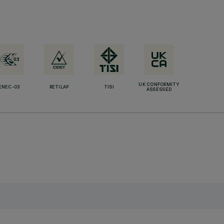
UK CONFORMITY
ENEC-03
RETILAP
TISI
ASSESSED