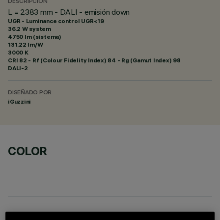
DESCRIPCIÓN
L = 2383 mm - DALI - emisión down
UGR - Luminance control UGR<19
36.2 W system
4750 lm (sistema)
131.22 lm/W
3000 K
CRI
82
- Rf (Colour Fidelity Index) 84 - Rg (Gamut Index) 98
DALI-2
DISEÑADO POR
iGuzzini
COLOR