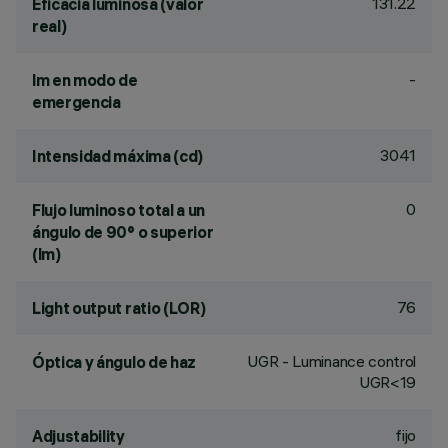
131.22
Eficacia luminosa (valor
real)
-
lm en modo de
emergencia
3041
Intensidad máxima (cd)
0
Flujo luminoso total a un
ángulo de 90° o superior
(lm)
76
Light output ratio (LOR)
UGR - Luminance control
Óptica y ángulo de haz
UGR<19
fijo
Adjustability