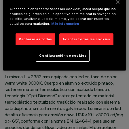
COMPONENTES OPCIONALES
Al hacer clic en “Aceptar todas las cookies”, usted acepta que las
cookies se guarden en su dispositivo para mejorar la navegación
del sitio, analizar el uso del mismo, y colaborar con nuestros
estudios para marketing.
Más información
Rechazarlas todas
Aceptar todas las cookies
DATOS TÉCNICOS
ÚLTIMA ACTUALIZACIÓN: 06/08/2026
Configuración de cookies
DESCRIPCIÓN
Luminaria L = 2383 mm equipada con led en tono de color
warm white 3000K. Cuerpo en aluminio extruido pintado,
raster en material termoplástico con acabado blanco o
tecnología "Opti Diamond" raster patentado en material
termoplástico texturizado traslúcido, realizado con sistema
catadióptrico, sin tratamientos galvánicos. Luminaria con led
de alta eficiencia para emisión down UGR<19 L<3000 cd/mq
α > 65°, conforme con la norma EN 12464-1, para uso en
espacios donde se utilizan videoterminales. El controlador