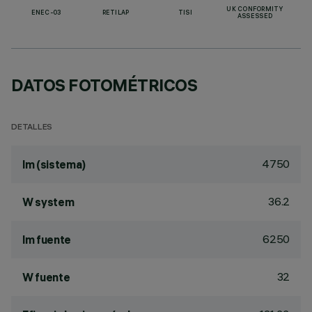
UK CONFORMITY
ENEC-03
RETILAP
TISI
ASSESSED
DATOS FOTOMÉTRICOS
DETALLES
4750
lm (sistema)
36.2
W system
6250
lm fuente
32
W fuente