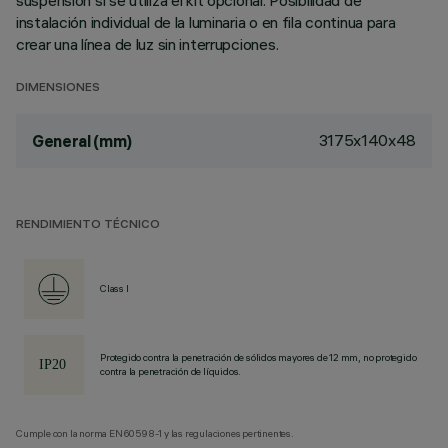
suspensión si se utiliza el kit opcional. Posibilidad de
instalación individual de la luminaria o en fila continua para
crear una línea de luz sin interrupciones.
DIMENSIONES
3175x140x48
General (mm)
RENDIMIENTO TÉCNICO
Class I
Protegido contra la penetración de sólidos mayores de 12 mm, no protegido
contra la penetración de líquidos.
Cumple con la norma EN60598-1 y las regulaciones pertinentes.