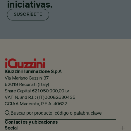
iniciativas.
SUSCRÍBETE
iGuzzini illuminazione S.p.A
Via Mariano Guzzini 37
62019 Recanati (Italy)
Share Capital €21.050.000,00 i.v.
VAT N. and R.I. : (IT)00082630435
CCIAA Macerata, R.E.A. 40632
Contactos y ubicaciones
Social