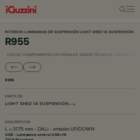
INTERIOR
/
LUMINARIAS DE SUSPENSIÓN
/
LIGHT SHED 14
/
SUSPENSIÓN
R955
COLOR
COMPONENTES OPCIONALES
DATOS TÉCNICOS
DATOS FOTO
R955
PARTE DE
LIGHT SHED 14 SUSPENSIÓN
DESCRIPCIÓN
L = 3175 mm - DALI - emisión UP/DOWN
UGR - Luminance control UGR<19
110.9 W system