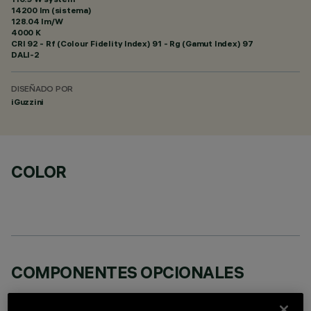
14200 lm (sistema)
128.04 lm/W
4000 K
CRI
92
- Rf (Colour Fidelity Index) 91 - Rg (Gamut Index) 97
DALI-2
DISEÑADO POR
iGuzzini
COLOR
COMPONENTES OPCIONALES