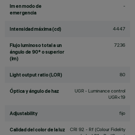
-
lm en modo de
emergencia
4447
Intensidad máxima (cd)
7236
Flujo luminoso total a un
ángulo de 90° o superior
(lm)
80
Light output ratio (LOR)
UGR - Luminance control
Óptica y ángulo de haz
UGR<19
fijo
Adjustability
CRI
92
- Rf (Colour Fidelity
Calidad del color de la luz