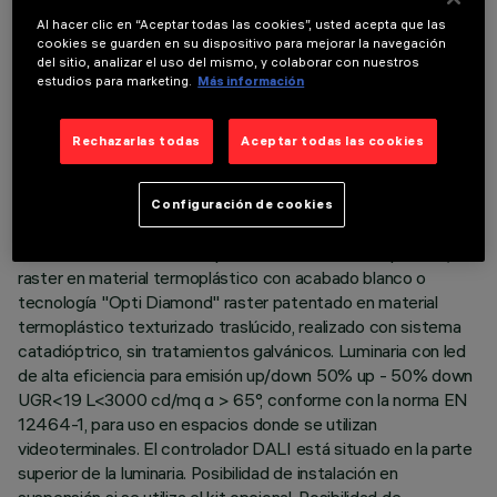
Al hacer clic en “Aceptar todas las cookies”, usted acepta que las
cookies se guarden en su dispositivo para mejorar la navegación
del sitio, analizar el uso del mismo, y colaborar con nuestros
estudios para marketing.
Más información
DATOS TÉCNICOS
ÚLTIMA ACTUALIZACIÓN: 06/08/2026
Rechazarlas todas
Aceptar todas las cookies
DESCRIPCIÓN
Configuración de cookies
Luminaria L = 3175 mm equipada con led en tono de color
warm neutral 4000K. Cuerpo en aluminio extruido pintado,
raster en material termoplástico con acabado blanco o
tecnología "Opti Diamond" raster patentado en material
termoplástico texturizado traslúcido, realizado con sistema
catadióptrico, sin tratamientos galvánicos. Luminaria con led
de alta eficiencia para emisión up/down 50% up - 50% down
UGR<19 L<3000 cd/mq α > 65°, conforme con la norma EN
12464-1, para uso en espacios donde se utilizan
videoterminales. El controlador DALI está situado en la parte
superior de la luminaria. Posibilidad de instalación en