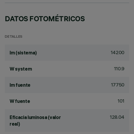
DATOS FOTOMÉTRICOS
DETALLES
14200
lm (sistema)
110.9
W system
17750
lm fuente
101
W fuente
128.04
Eficacia luminosa (valor
real)