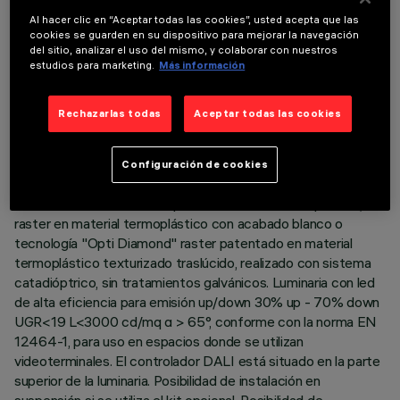
Al hacer clic en “Aceptar todas las cookies”, usted acepta que las
cookies se guarden en su dispositivo para mejorar la navegación
del sitio, analizar el uso del mismo, y colaborar con nuestros
estudios para marketing.
Más información
DATOS TÉCNICOS
ÚLTIMA ACTUALIZACIÓN: 06/08/2026
Rechazarlas todas
Aceptar todas las cookies
DESCRIPCIÓN
Configuración de cookies
Luminaria L = 1195 mm equipada con led en tono de color
warm neutral 4000K. Cuerpo en aluminio extruido pintado,
raster en material termoplástico con acabado blanco o
tecnología "Opti Diamond" raster patentado en material
termoplástico texturizado traslúcido, realizado con sistema
catadióptrico, sin tratamientos galvánicos. Luminaria con led
de alta eficiencia para emisión up/down 30% up - 70% down
UGR<19 L<3000 cd/mq α > 65°, conforme con la norma EN
12464-1, para uso en espacios donde se utilizan
videoterminales. El controlador DALI está situado en la parte
superior de la luminaria. Posibilidad de instalación en