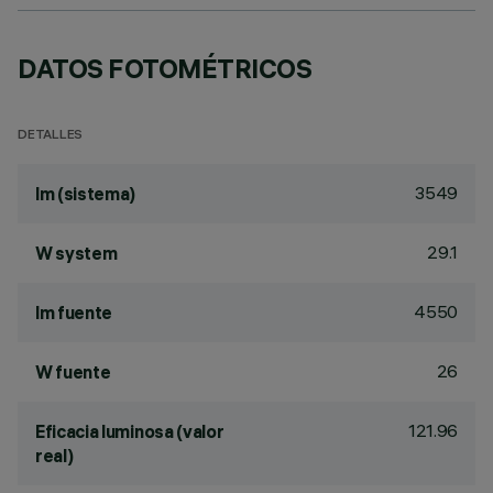
DATOS FOTOMÉTRICOS
DETALLES
3549
lm (sistema)
29.1
W system
4550
lm fuente
26
W fuente
121.96
Eficacia luminosa (valor
real)