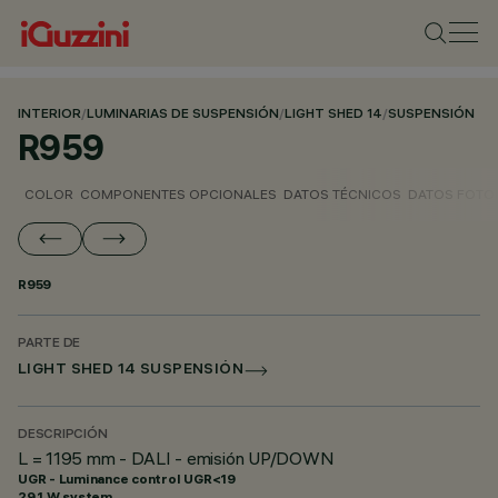
INTERIOR
/
LUMINARIAS DE SUSPENSIÓN
/
LIGHT SHED 14
/
SUSPENSIÓN
R959
COLOR
COMPONENTES OPCIONALES
DATOS TÉCNICOS
DATOS FOTO
R959
PARTE DE
LIGHT SHED 14 SUSPENSIÓN
DESCRIPCIÓN
L = 1195 mm - DALI - emisión UP/DOWN
UGR - Luminance control UGR<19
29.1 W system