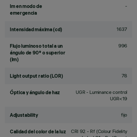
-
lm en modo de
emergencia
1637
Intensidad máxima (cd)
996
Flujo luminoso total a un
ángulo de 90° o superior
(lm)
78
Light output ratio (LOR)
UGR - Luminance control
Óptica y ángulo de haz
UGR<19
fijo
Adjustability
CRI
92
- Rf (Colour Fidelity
Calidad del color de la luz