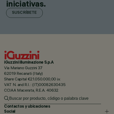
iniciativas.
SUSCRÍBETE
iGuzzini illuminazione S.p.A
Via Mariano Guzzini 37
62019 Recanati (Italy)
Share Capital €21.050.000,00 i.v.
VAT N. and R.I. : (IT)00082630435
CCIAA Macerata, R.E.A. 40632
Contactos y ubicaciones
Social