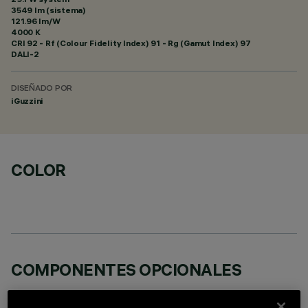
3549 lm (sistema)
121.96 lm/W
4000 K
CRI
92
- Rf (Colour Fidelity Index) 91 - Rg (Gamut Index) 97
DALI-2
DISEÑADO POR
iGuzzini
COLOR
COMPONENTES OPCIONALES