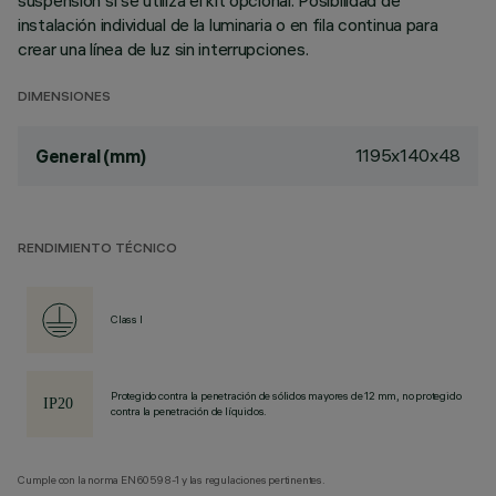
suspensión si se utiliza el kit opcional. Posibilidad de
instalación individual de la luminaria o en fila continua para
crear una línea de luz sin interrupciones.
DIMENSIONES
1195x140x48
General (mm)
RENDIMIENTO TÉCNICO
Class I
Protegido contra la penetración de sólidos mayores de 12 mm, no protegido
contra la penetración de líquidos.
Cumple con la norma EN60598-1 y las regulaciones pertinentes.