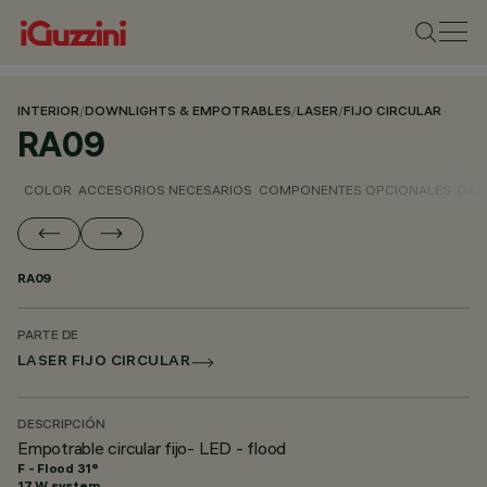
INTERIOR
/
DOWNLIGHTS & EMPOTRABLES
/
LASER
/
FIJO CIRCULAR
RA09
COLOR
ACCESORIOS NECESARIOS
COMPONENTES OPCIONALES
DAT
RA09
PARTE DE
LASER FIJO CIRCULAR
DESCRIPCIÓN
Empotrable circular fijo- LED - flood
F - Flood 31°
17 W system