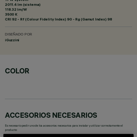
2011.4 lm (sistema)
118.32 lm/W
3500 K
CRI
92
- Rf (Colour Fidelity Index) 90 - Rg (Gamut Index) 98
DISEÑADO POR
iGuzzini
COLOR
ACCESORIOS NECESARIOS
Es necesario pedir uno de los accesorios necesarios para instalar y utilizar correctamente el
producto: