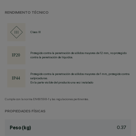
RENDIMIENTO TÉCNICO
Class III
Protegido contra la penetración de sólidos mayores de 12 mm, no protegido
contra la penetración de líquidos.
Protegido contra la penetración de sólidos mayores de 1 mm, protegido contra
salpicaduras.
En la parte visible del producto una vez instalado
Cumple con la norma EN60598-1 y las regulaciones pertinentes.
PROPIEDADES FÍSICAS
0.37
Peso (kg)