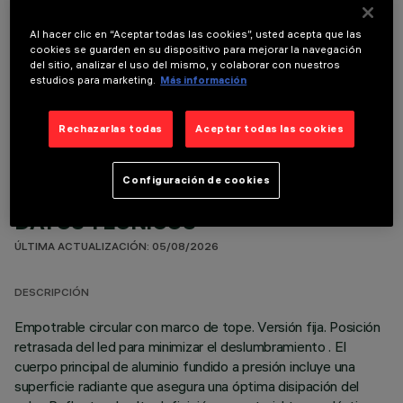
Al hacer clic en “Aceptar todas las cookies”, usted acepta que las
cookies se guarden en su dispositivo para mejorar la navegación
del sitio, analizar el uso del mismo, y colaborar con nuestros
estudios para marketing.
Más información
COMPONENTES OPCIONALES
Rechazarlas todas
Aceptar todas las cookies
Configuración de cookies
DATOS TÉCNICOS
ÚLTIMA ACTUALIZACIÓN: 05/08/2026
DESCRIPCIÓN
Empotrable circular con marco de tope. Versión fija. Posición
retrasada del led para minimizar el deslumbramiento . El
cuerpo principal de aluminio fundido a presión incluye una
superficie radiante que asegura una óptima disipación del