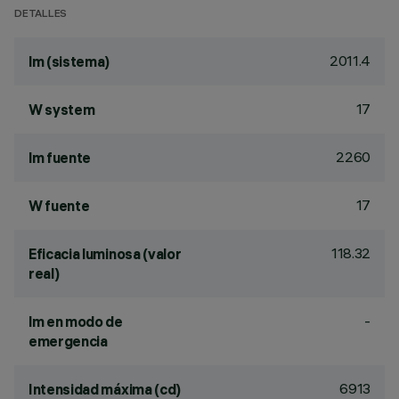
DETALLES
2011.4
lm (sistema)
17
W system
2260
lm fuente
17
W fuente
118.32
Eficacia luminosa (valor
real)
-
lm en modo de
emergencia
6913
Intensidad máxima (cd)