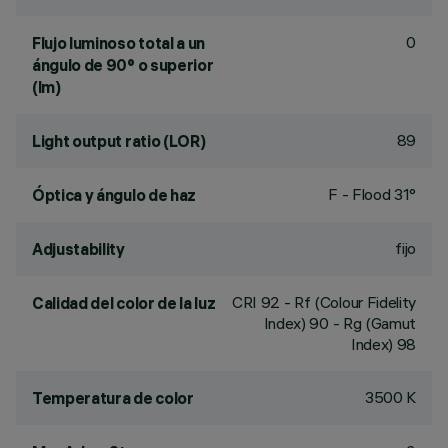
0
Flujo luminoso total a un
ángulo de 90° o superior
(lm)
89
Light output ratio (LOR)
F - Flood 31°
Óptica y ángulo de haz
fijo
Adjustability
CRI
92
- Rf (Colour Fidelity
Calidad del color de la luz
Index) 90 - Rg (Gamut
Index) 98
3500 K
Temperatura de color