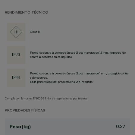
RENDIMIENTO TÉCNICO
Class III
Protegido contra la penetración de sólidos mayores de 12 mm, no protegido
contra la penetración de líquidos.
Protegido contra la penetración de sólidos mayores de 1 mm, protegido contra
salpicaduras.
En la parte visible del producto una vez instalado
Cumple con la norma EN60598-1 y las regulaciones pertinentes.
PROPIEDADES FÍSICAS
0.37
Peso (kg)