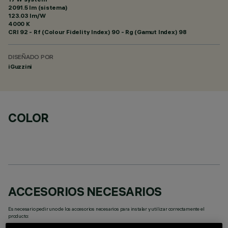
2091.5 lm (sistema)
123.03 lm/W
4000 K
CRI
92
- Rf (Colour Fidelity Index) 90 - Rg (Gamut Index) 98
DISEÑADO POR
iGuzzini
COLOR
ACCESORIOS NECESARIOS
Es necesario pedir uno de los accesorios necesarios para instalar y utilizar correctamente el
producto: