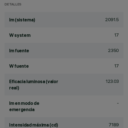
DETALLES
2091.5
lm (sistema)
17
W system
2350
lm fuente
17
W fuente
123.03
Eficacia luminosa (valor
real)
-
lm en modo de
emergencia
7189
Intensidad máxima (cd)