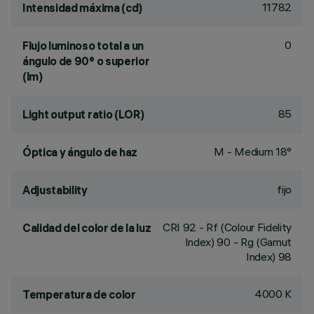
11782
Intensidad máxima (cd)
0
Flujo luminoso total a un
ángulo de 90° o superior
(lm)
85
Light output ratio (LOR)
M - Medium 18°
Óptica y ángulo de haz
fijo
Adjustability
CRI
92
- Rf (Colour Fidelity
Calidad del color de la luz
Index) 90 - Rg (Gamut
Index) 98
4000 K
Temperatura de color