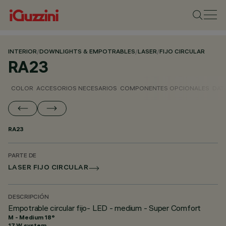
INTERIOR
/
DOWNLIGHTS & EMPOTRABLES
/
LASER
/
FIJO CIRCULAR
RA23
COLOR
ACCESORIOS NECESARIOS
COMPONENTES OPCIONALES
DAT
RA23
PARTE DE
LASER FIJO CIRCULAR
DESCRIPCIÓN
Empotrable circular fijo- LED - medium - Super Comfort
M - Medium 18°
17 W system