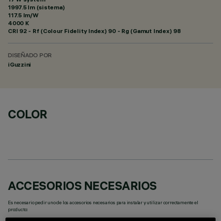
1997.5 lm (sistema)
117.5 lm/W
4000 K
CRI
92
- Rf (Colour Fidelity Index) 90 - Rg (Gamut Index) 98
DISEÑADO POR
iGuzzini
COLOR
ACCESORIOS NECESARIOS
Es necesario pedir uno de los accesorios necesarios para instalar y utilizar correctamente el
producto: