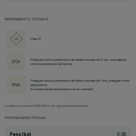
RENDIMIENTO TÉCNICO
Class III
Protegido contra la penetración de sólidos mayores de 12 mm, no protegido
contra la penetración de líquidos.
Protegido contra la penetración de sólidos mayores de 1 mm, protegido contra
salpicaduras.
En la parte visible del producto una vez instalado
Cumple con la norma EN60598-1 y las regulaciones pertinentes.
PROPIEDADES FÍSICAS
0.38
Peso (kg)