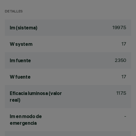
DETALLES
1997.5
lm (sistema)
17
W system
2350
lm fuente
17
W fuente
117.5
Eficacia luminosa (valor
real)
-
lm en modo de
emergencia