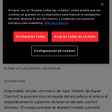
Al hacer clic en “Aceptar todas las cookies”, usted acepta que las
cookies se guarden en su dispositivo para mejorar la navegación
del sitio, analizar el uso del mismo, y colaborar con nuestros
estudios para marketing.
Más información
COMPONENTES OPCIONALES
Rechazarlas todas
Aceptar todas las cookies
Configuración de cookies
DATOS TÉCNICOS
ÚLTIMA ACTUALIZACIÓN: 05/08/2026
DESCRIPCIÓN
Empotrable circular con marco de tope. Versión fija Super
Comfort: la posición muy retrasada del led reduce al mínimo el
deslumbramiento y permite obtener un elevado confort
luminoso. El cuerpo principal de aluminio fundido a presión