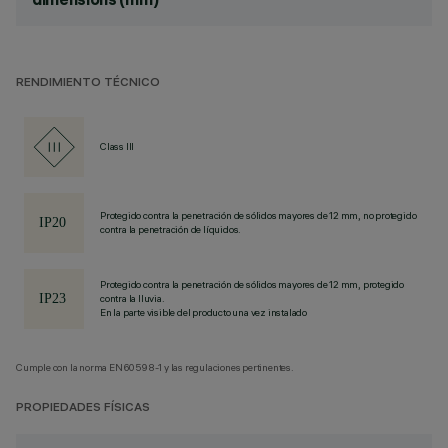
RENDIMIENTO TÉCNICO
Class III
Protegido contra la penetración de sólidos mayores de 12 mm, no protegido
contra la penetración de líquidos.
Protegido contra la penetración de sólidos mayores de 12 mm, protegido
contra la lluvia.
En la parte visible del producto una vez instalado
Cumple con la norma EN60598-1 y las regulaciones pertinentes.
PROPIEDADES FÍSICAS