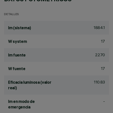
DETALLES
1884.1
lm (sistema)
17
W system
2270
lm fuente
17
W fuente
110.83
Eficacia luminosa (valor
real)
-
lm en modo de
emergencia