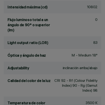
10802
Intensidad máxima (cd)
0
Flujo luminoso total a un
ángulo de 90° o superior
(lm)
83
Light output ratio (LOR)
M - Medium 18°
Óptica y ángulo de haz
inclinación arriba/abajo
Adjustability
CRI
92
- Rf (Colour Fidelity
Calidad del color de la luz
Index) 90 - Rg (Gamut
Index) 98
3500 K
Temperatura de color