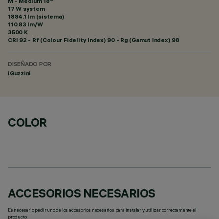
M - Medium 18°
17 W system
1884.1 lm (sistema)
110.83 lm/W
3500 K
CRI
92
- Rf (Colour Fidelity Index) 90 - Rg (Gamut Index) 98
DISEÑADO POR
iGuzzini
COLOR
ACCESORIOS NECESARIOS
Es necesario pedir uno de los accesorios necesarios para instalar y utilizar correctamente el
producto: