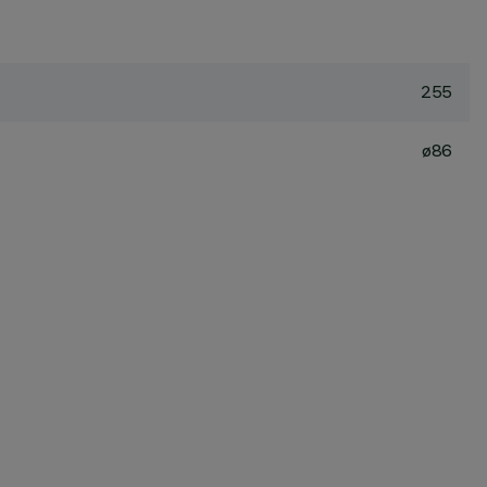
255
ø86