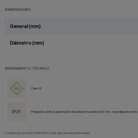
DIMENSIONES
General (mm)
Diámetro (mm)
RENDIMIENTO TÉCNICO
Class III
Protegido contra la penetración de sólidos mayores de 12 mm, no protegido contra 
Cumple con la norma EN60598-1 y las regulaciones pertinentes.