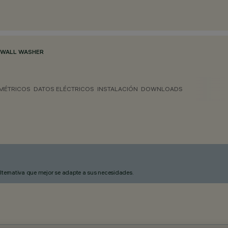
 WALL WASHER
MÉTRICOS
DATOS ELÉCTRICOS
INSTALACIÓN
DOWNLOADS
alternativa que mejor se adapte a sus necesidades.