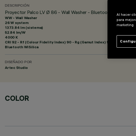
DESCRIPCIÓN
Proyector Palco LV Ø 86 - Wall Washer - Bluetooth
Al hacer cl
WW - Wall Washer
para mejora
26 W system
marketing.
1373.84 lm (sistema)
52.84 lm/W
4000 K
Configu
CRI
92
- Rf (Colour Fidelity Index) 90 - Rg (Gamut Index) 98
Bluetooth WiSilica
DISEÑADO POR
Artec Studio
COLOR