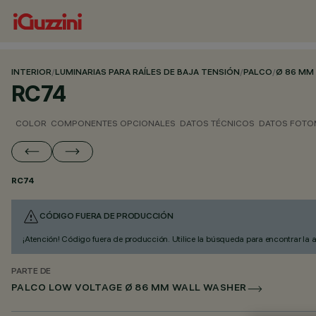
INTERIOR
/
LUMINARIAS PARA RAÍLES DE BAJA TENSIÓN
/
PALCO
/
Ø 86 MM
RC74
COLOR
COMPONENTES OPCIONALES
DATOS TÉCNICOS
DATOS FOTO
RC74
CÓDIGO FUERA DE PRODUCCIÓN
¡Atención! Código fuera de producción. Utilice la búsqueda para encontrar la 
PARTE DE
PALCO LOW VOLTAGE Ø 86 MM WALL WASHER