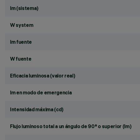
lm (sistema)
W system
lm fuente
W fuente
Eficacia luminosa (valor real)
lm en modo de emergencia
Intensidad máxima (cd)
Flujo luminoso total a un ángulo de 90° o superior (lm)