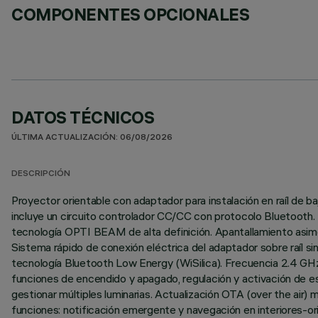
COMPONENTES OPCIONALES
DATOS TÉCNICOS
ÚLTIMA ACTUALIZACIÓN: 06/08/2026
DESCRIPCIÓN
Proyector orientable con adaptador para instalación en raíl de b
incluye un circuito controlador CC/CC con protocolo Bluetooth. 
tecnología OPTI BEAM de alta definición. Apantallamiento asimé
Sistema rápido de conexión eléctrica del adaptador sobre raíl s
tecnología Bluetooth Low Energy (WiSilica). Frecuencia 2.4 GHz B
funciones de encendido y apagado, regulación y activación de es
gestionar múltiples luminarias. Actualización OTA (over the air)
funciones: notificación emergente y navegación en interiores-or