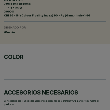
796.8 lm (sistema)
144.87 lm/W
3000 K
CRI
92
- Rf (Colour Fidelity Index) 90 - Rg (Gamut Index) 96
DISEÑADO POR
iGuzzini
COLOR
ACCESORIOS NECESARIOS
Es necesario pedir uno de los accesorios necesarios para instalar y utilizar correctamente el
producto: