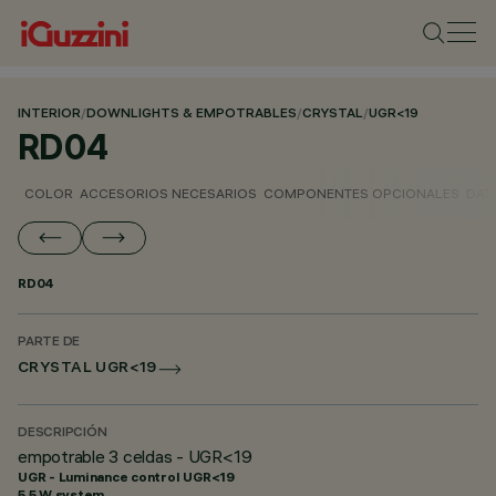
INTERIOR
/
DOWNLIGHTS & EMPOTRABLES
/
CRYSTAL
/
UGR<19
RD04
COLOR
ACCESORIOS NECESARIOS
COMPONENTES OPCIONALES
DAT
RD04
PARTE DE
CRYSTAL UGR<19
DESCRIPCIÓN
empotrable 3 celdas - UGR<19
UGR - Luminance control UGR<19
5.5 W system