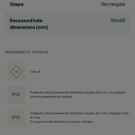
Rectangular
Shape
183x63
Recessed hole
dimensions (mm)
RENDIMIENTO TÉCNICO
Class III
Protegido contra la penetración de sólidos mayores de 12 mm, no protegido
contra la penetración de líquidos.
Protegido contra la penetración de sólidos mayores de 1 mm, protegido contra
la lluvia.
En la parte visible del producto una vez instalado