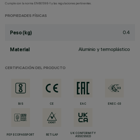
Cumple con la norma EN60598-1 y las regulaciones pertinentes.
PROPIEDADES FÍSICAS
0.4
Peso (kg)
Aluminio y termoplástico
Material
CERTIFICACIÓN DEL PRODUCTO
BIS
CE
EAC
ENEC-03
UK CONFORMITY
PEP ECOPASSPORT
RETILAP
ASSESSED