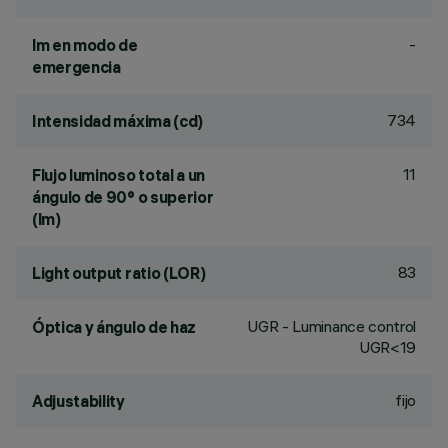
-
lm en modo de
emergencia
734
Intensidad máxima (cd)
11
Flujo luminoso total a un
ángulo de 90° o superior
(lm)
83
Light output ratio (LOR)
UGR - Luminance control
Óptica y ángulo de haz
UGR<19
fijo
Adjustability