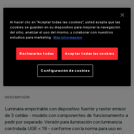
Al hacer clic en “Aceptar todas las cookies”, usted acepta que las
cookies se guarden en su dispositivo para mejorar la navegación
COMPONENTES OPCIONALES
del sitio, analizar el uso del mismo, y colaborar con nuestros
estudios para marketing.
Más información
Rechazarlas todas
Aceptar todas las cookies
Configuración de cookies
DATOS TÉCNICOS
ÚLTIMA ACTUALIZACIÓN: 05/08/2026
DESCRIPCIÓN
Luminaria empotrable con dispositivo fuente y raster emisor
de 3 celdas - modelo con componentes de funcionamiento a
pedir por separado. Versión para iluminación con luminancia
controlada UGR < 19 - conforme con la norma para uso en