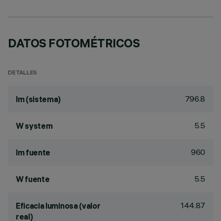
DATOS FOTOMÉTRICOS
DETALLES
796.8
lm (sistema)
5.5
W system
960
lm fuente
5.5
W fuente
144.87
Eficacia luminosa (valor
real)