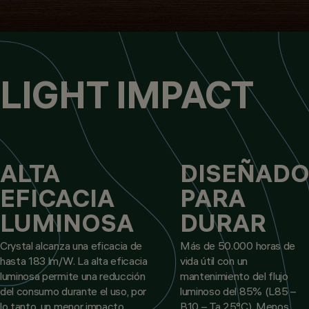
LIGHT IMPACT
ALTA
DISEÑAD
EFICACIA
PARA
LUMINOSA
DURAR
Crystal alcanza una eficacia de
Más de 50.000 horas de
hasta 183 lm/W. La alta eficacia
vida útil con un
luminosa permite una reducción
mantenimiento del flujo
del consumo durante el uso, por
luminoso del 85% (L85 –
lo tanto, un menor impacto
B10 – Ta 25°C). Menos