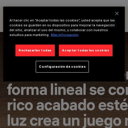
CATEGORÍAS
DOWNLIGHTS &
OVERVIEW
PRODUCTOS
EMPOTRABLES
Al hacer clic en “Aceptar todas las cookies”, usted acepta que las
DESIGN
cookies se guarden en su dispositivo para mejorar la navegación
del sitio, analizar el uso del mismo, y colaborar con nuestros
IGUZZINI
estudios para marketing.
Más información
PRODUCTOS
86
AWARDS
Rechazarlas todas
Aceptar todas las cookies
La naturaleza esen
Configuración de cookies
forma lineal se c
rico acabado esté
luz crea un juego