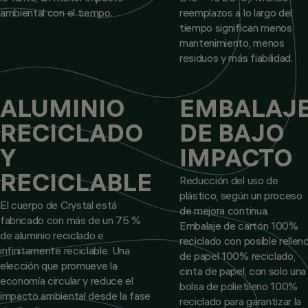
ambiental con el tiempo.
reemplazos a lo largo del
tiempo significan menos
mantenimiento, menos
residuos y más fiabilidad.
ALUMINIO
EMBALAJ
RECICLADO
DE BAJO
Y
IMPACTO
RECICLABLE
Reducción del uso de
plástico, según un proceso
El cuerpo de Crystal está
de mejora continua.
fabricado con más de un 75 %
Embalaje de cartón 100%
de aluminio reciclado e
reciclado con posible rellen
infinitamente reciclable. Una
de papel 100% reciclado,
elección que promueve la
cinta de papel, con solo una
economía circular y reduce el
bolsa de polietileno 100%
impacto ambiental desde la fase
reciclado para garantizar la