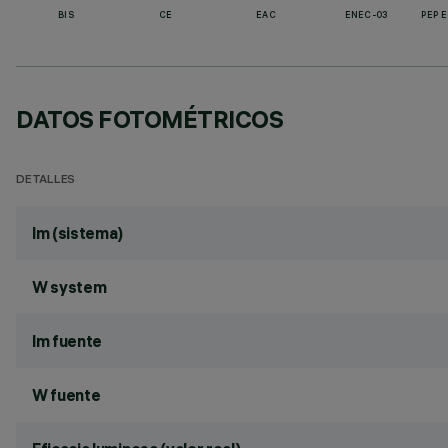
BIS
CE
EAC
ENEC-03
PEP 
DATOS FOTOMÉTRICOS
DETALLES
lm (sistema)
W system
lm fuente
W fuente