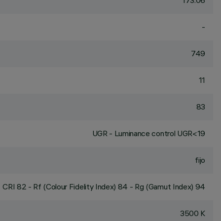
173.06
-
749
11
83
UGR - Luminance control UGR<19
fijo
CRI
82
- Rf (Colour Fidelity Index) 84 - Rg (Gamut Index) 94
3500 K