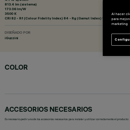
813.4 lm (sistema)
173.06 lm/W
3500 K
Al hacer cl
CRI
82
- Rf (Colour Fidelity Index) 84 - Rg (Gamut Index) 94
para mejora
marketing.
DISEÑADO POR
iGuzzini
Configu
COLOR
ACCESORIOS NECESARIOS
Es necesario pedir uno de los accesorios necesarios para instalar y utilizar correctamente el producto: