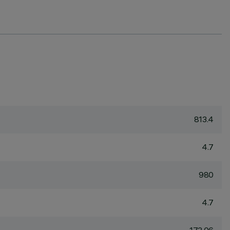
813.4
4.7
980
4.7