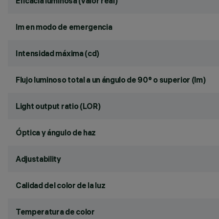
Eficacia luminosa (valor real)
lm en modo de emergencia
Intensidad máxima (cd)
Flujo luminoso total a un ángulo de 90° o superior (lm)
Light output ratio (LOR)
Óptica y ángulo de haz
Adjustability
Calidad del color de la luz
Temperatura de color