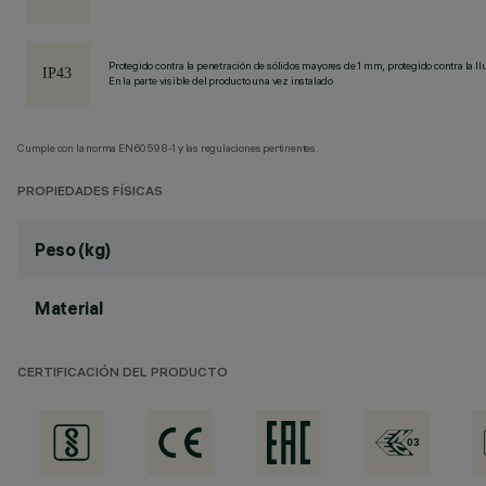
Protegido contra la penetración de sólidos mayores de 1 mm, protegido contra la llu
En la parte visible del producto una vez instalado
Cumple con la norma EN60598-1 y las regulaciones pertinentes.
PROPIEDADES FÍSICAS
Peso (kg)
Material
CERTIFICACIÓN DEL PRODUCTO