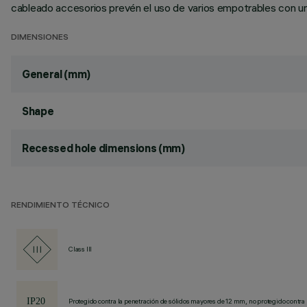
cableado accesorios prevén el uso de varios empotrables con un
DIMENSIONES
General (mm)
Shape
Recessed hole dimensions (mm)
RENDIMIENTO TÉCNICO
Class III
Protegido contra la penetración de sólidos mayores de 12 mm, no protegido contra 