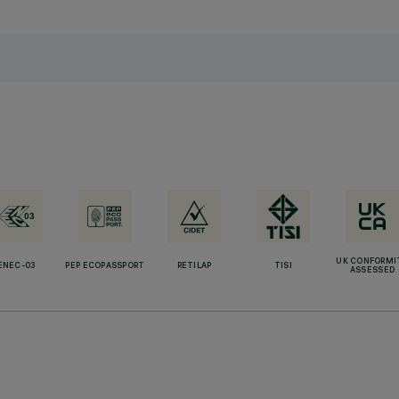
UK CONFORMI
ENEC-03
PEP ECOPASSPORT
RETILAP
TISI
ASSESSED