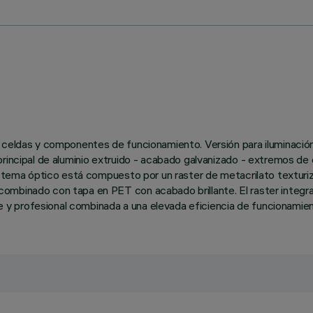
9 celdas y componentes de funcionamiento. Versión para iluminaci
principal de aluminio extruido - acabado galvanizado - extremos de 
sistema óptico está compuesto por un raster de metacrilato texturiz
mbinado con tapa en PET con acabado brillante. El raster integra l
 profesional combinada a una elevada eficiencia de funcionamient