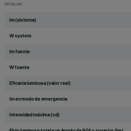
DETALLES
lm (sistema)
W system
lm fuente
W fuente
Eficacia luminosa (valor real)
lm en modo de emergencia
Intensidad máxima (cd)
Flujo luminoso total a un ángulo de 90° o superior (lm)