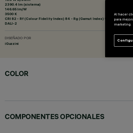
2390.4 lm (sistema)
146.65 lm/W
3500 K
Al hacer cl
CRI
82
- Rf (Colour Fidelity Index) 84 - Rg (Gamut Index) 94
para mejora
DALI-2
marketing.
DISEÑADO POR
Configu
iGuzzini
COLOR
COMPONENTES OPCIONALES