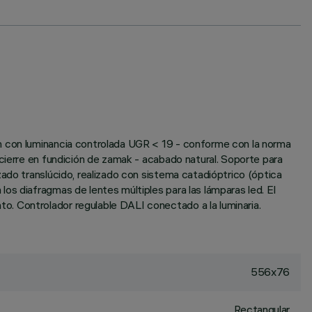
ón con luminancia controlada UGR < 19 - conforme con la norma
cierre en fundición de zamak - acabado natural. Soporte para
ado translúcido, realizado con sistema catadióptrico (óptica
os diafragmas de lentes múltiples para las lámparas led. El
o. Controlador regulable DALI conectado a la luminaria.
556x76
Rectangular