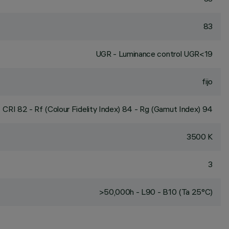
83
UGR - Luminance control UGR<19
fijo
CRI
82
- Rf (Colour Fidelity Index) 84 - Rg (Gamut Index) 94
3500 K
3
>50,000h - L90 - B10 (Ta 25°C)