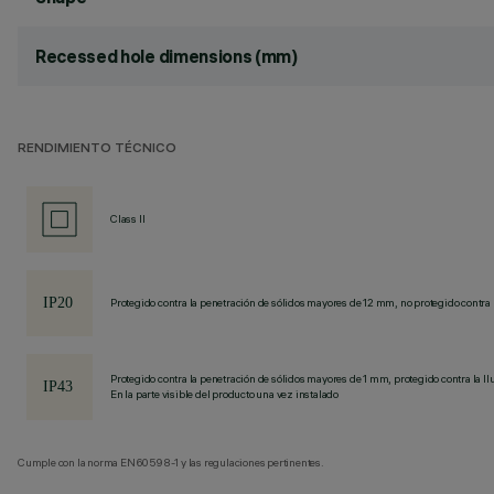
Recessed hole dimensions (mm)
RENDIMIENTO TÉCNICO
Class II
Protegido contra la penetración de sólidos mayores de 12 mm, no protegido contra 
Protegido contra la penetración de sólidos mayores de 1 mm, protegido contra la llu
En la parte visible del producto una vez instalado
Cumple con la norma EN60598-1 y las regulaciones pertinentes.