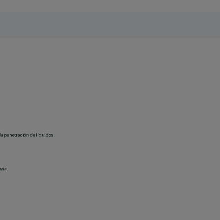
la penetración de líquidos.
via.