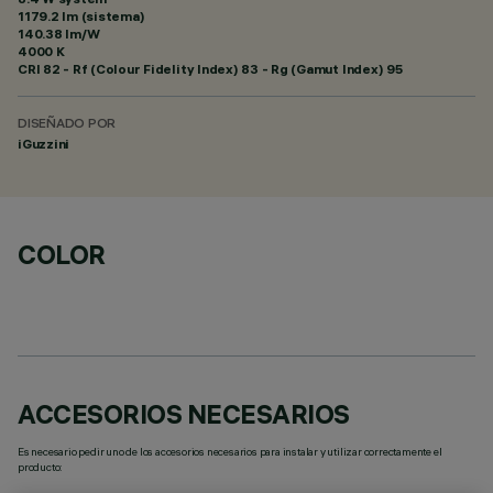
1179.2 lm (sistema)
140.38 lm/W
4000 K
CRI
82
- Rf (Colour Fidelity Index) 83 - Rg (Gamut Index) 95
DISEÑADO POR
iGuzzini
COLOR
ACCESORIOS NECESARIOS
Es necesario pedir uno de los accesorios necesarios para instalar y utilizar correctamente el
producto: