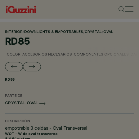
INTERIOR
/
DOWNLIGHTS & EMPOTRABLES
/
CRYSTAL
/
OVAL
RD85
COLOR
ACCESORIOS NECESARIOS
COMPONENTES OPCIONALES
DAT
RD85
PARTE DE
CRYSTAL OVAL
DESCRIPCIÓN
empotrable 3 celdas - Oval Transversal
WOT - Wide oval transversal
8.4 W system