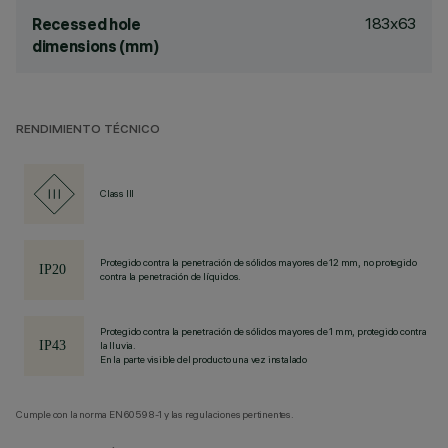
183x63
Recessed hole
dimensions (mm)
RENDIMIENTO TÉCNICO
Class III
Protegido contra la penetración de sólidos mayores de 12 mm, no protegido
contra la penetración de líquidos.
Protegido contra la penetración de sólidos mayores de 1 mm, protegido contra
la lluvia.
En la parte visible del producto una vez instalado
Cumple con la norma EN60598-1 y las regulaciones pertinentes.