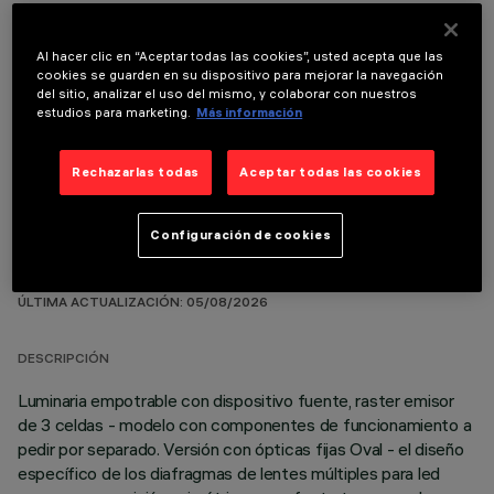
Al hacer clic en “Aceptar todas las cookies”, usted acepta que las
cookies se guarden en su dispositivo para mejorar la navegación
del sitio, analizar el uso del mismo, y colaborar con nuestros
COMPONENTES OPCIONALES
estudios para marketing.
Más información
Rechazarlas todas
Aceptar todas las cookies
Configuración de cookies
DATOS TÉCNICOS
ÚLTIMA ACTUALIZACIÓN: 05/08/2026
DESCRIPCIÓN
Luminaria empotrable con dispositivo fuente, raster emisor
de 3 celdas - modelo con componentes de funcionamiento a
pedir por separado. Versión con ópticas fijas Oval - el diseño
específico de los diafragmas de lentes múltiples para led