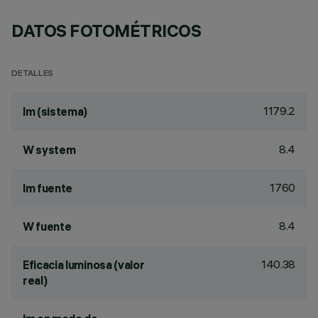
DATOS FOTOMÉTRICOS
DETALLES
1179.2
lm (sistema)
8.4
W system
1760
lm fuente
8.4
W fuente
140.38
Eficacia luminosa (valor
real)