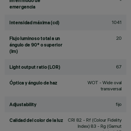
-
lm en modo de
emergencia
1041
Intensidad máxima (cd)
20
Flujo luminoso total a un
ángulo de 90° o superior
(lm)
67
Light output ratio (LOR)
WOT - Wide oval
Óptica y ángulo de haz
transversal
fijo
Adjustability
CRI
82
- Rf (Colour Fidelity
Calidad del color de la luz
Index) 83 - Rg (Gamut