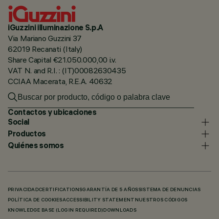
iGuzzini illuminazione S.p.A
Via Mariano Guzzini 37
62019 Recanati (Italy)
Share Capital €21.050.000,00 i.v.
VAT N. and R.I. : (IT)00082630435
CCIAA Macerata, R.E.A. 40632
Contactos y ubicaciones
Social
Productos
Quiénes somos
PRIVACIDAD
CERTIFICATIONS
GARANTÍA DE 5 AÑOS
SISTEMA DE DENUNCIAS
POLÍTICA DE COOKIES
ACCESSIBILITY STATEMENT
NUESTROS CÓDIGOS
KNOWLEDGE BASE (LOGIN REQUIRED)
DOWNLOADS