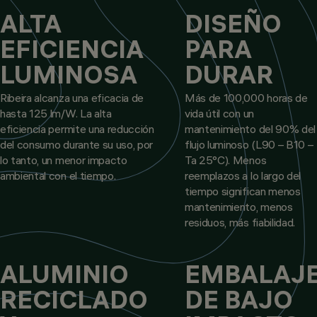
ALTA
DISEÑO
EFICIENCIA
PARA
LUMINOSA
DURAR
Ribeira alcanza una eficacia de
Más de 100,000 horas de
hasta 125 lm/W. La alta
vida útil con un
eficiencia permite una reducción
mantenimiento del 90% del
del consumo durante su uso, por
flujo luminoso (L90 – B10 –
lo tanto, un menor impacto
Ta 25°C). Menos
ambiental con el tiempo.
reemplazos a lo largo del
tiempo significan menos
mantenimiento, menos
residuos, más fiabilidad.
ALUMINIO
EMBALAJ
RECICLADO
DE BAJO