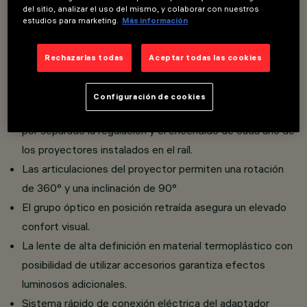
del sitio, analizar el uso del mismo, y colaborar con nuestros
estudios para marketing.
Más información
Proyector orientable miniaturizado con adaptador para
instalación en raíl Filorail 48 V (16 A).
Rechazarlas todas
Aceptar todas las cookies
Realizado en aluminio fundido a presión con sistema de
disipación pasiva.
Configuración de cookies
La tecnología integrada DALI Powerline permite ajustar
por separado la regulación y el encendido de cada uno de
los proyectores instalados en el raíl.
Las articulaciones del proyector permiten una rotación
de 360° y una inclinación de 90°
El grupo óptico en posición retraída asegura un elevado
confort visual.
La lente de alta definición en material termoplástico con
posibilidad de utilizar accesorios garantiza efectos
luminosos adicionales.
Sistema rápido de conexión eléctrica del adaptador