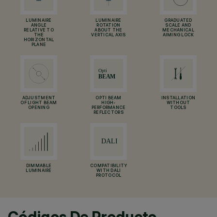
LUMINAIRE
LUMINAIRE
GRADUATED
ANGLE
ROTATION
SCALE AND
RELATIVE TO
ABOUT THE
MECHANICAL
THE
VERTICAL AXIS
AIMING LOCK
HORIZONTAL
PLANE
ADJUSTMENT
OPTI BEAM
INSTALLATION
OF LIGHT BEAM
HIGH-
WITHOUT
OPENING
PERFORMANCE
TOOLS
REFLECTORS
DIMMABLE
COMPATIBILITY
LUMINAIRE
WITH DALI
PROTOCOL
Códigos De Producto