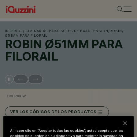
INTERIOR
/
LUMINARIAS PARA RAÍLES DE BAJA TENSIÓN
/
ROBIN
/
Ø51MM PARA FILORAIL
ROBIN Ø51MM PARA
FILORAIL
OVERVIEW
VER LOS CÓDIGOS DE LOS PRODUCTOS
Overview
Al hacer clic en “Aceptar todas las cookies”, usted acepta que las
cookies se guarden en su dispositivo para mejorar la navegación