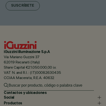
SUSCRÍBETE
iGuzzini illuminazione S.p.A
Via Mariano Guzzini 37
62019 Recanati (Italy)
Share Capital €21.050.000,00 i.v.
VAT N. and R.I. : (IT)00082630435
CCIAA Macerata, R.E.A. 40632
Contactos y ubicaciones
Social
Productos