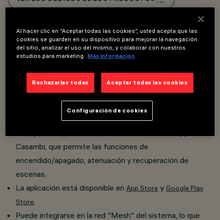
Overview
Al hacer clic en “Aceptar todas las cookies”, usted acepta que las
cookies se guarden en su dispositivo para mejorar la navegación
del sitio, analizar el uso del mismo, y colaborar con nuestros
estudios para marketing.
Más información
Proyector orientable miniaturizado completo con
adaptador para instalación en raíl de bajo voltaje 48 V.
Rechazarlas todas
Aceptar todas las cookies
La tecnología integrada Casambi permite controlar de
forma independiente cada módulo luminoso insertado en
Configuración de cookies
el carril.
El dispositivo puede controlarse a través de la app
Casambi, que permite las funciones de
encendido/apagado, atenuación y recuperación de
escenas.
La aplicación está disponible en
y
App Store
Google Play
.
Store
Puede integrarse en la red "Mesh" del sistema, lo que