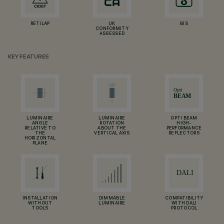
RETILAP
UK
BIS
CONFORMITY
ASSESSED
KEY FEATURES
LUMINAIRE
LUMINAIRE
OPTI BEAM
ANGLE
ROTATION
HIGH-
RELATIVE TO
ABOUT THE
PERFORMANCE
THE
VERTICAL AXIS
REFLECTORS
HORIZONTAL
PLANE
INSTALLATION
DIMMABLE
COMPATIBILITY
WITHOUT
LUMINAIRE
WITH DALI
TOOLS
PROTOCOL