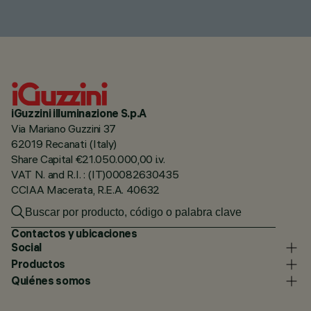
iGuzzini illuminazione S.p.A
Via Mariano Guzzini 37
62019 Recanati (Italy)
Share Capital €21.050.000,00 i.v.
VAT N. and R.I. : (IT)00082630435
CCIAA Macerata, R.E.A. 40632
Contactos y ubicaciones
Social
Productos
Quiénes somos