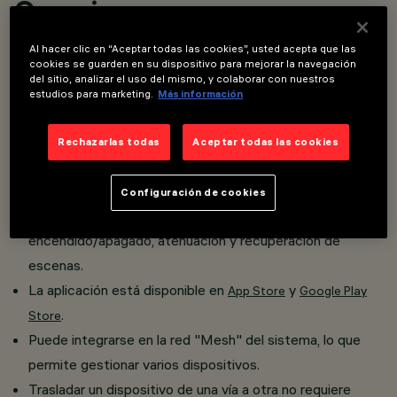
Overview
Al hacer clic en “Aceptar todas las cookies”, usted acepta que las
cookies se guarden en su dispositivo para mejorar la navegación
Proyector orientable miniaturizado completo con
del sitio, analizar el uso del mismo, y colaborar con nuestros
adaptador para instalación en Superrail.
estudios para marketing.
Más información
La tecnología integrada Casambi permite controlar de
forma independiente cada módulo luminoso insertado en
Rechazarlas todas
Aceptar todas las cookies
el carril.
El dispositivo puede controlarse a través de la app
Configuración de cookies
Casambi, que permite las funciones de
encendido/apagado, atenuación y recuperación de
escenas.
La aplicación está disponible en
y
App Store
Google Play
.
Store
Puede integrarse en la red "Mesh" del sistema, lo que
permite gestionar varios dispositivos.
Trasladar un dispositivo de una vía a otra no requiere