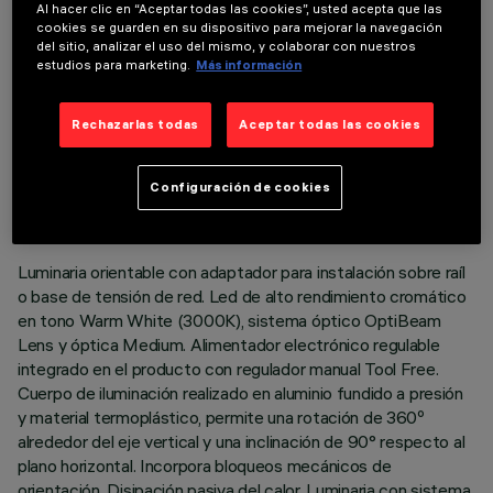
Al hacer clic en “Aceptar todas las cookies”, usted acepta que las
cookies se guarden en su dispositivo para mejorar la navegación
del sitio, analizar el uso del mismo, y colaborar con nuestros
estudios para marketing.
Más información
Rechazarlas todas
Aceptar todas las cookies
DATOS TÉCNICOS
ÚLTIMA ACTUALIZACIÓN: 05/08/2026
Configuración de cookies
DESCRIPCIÓN
Luminaria orientable con adaptador para instalación sobre raíl
o base de tensión de red. Led de alto rendimiento cromático
en tono Warm White (3000K), sistema óptico OptiBeam
Lens y óptica Medium. Alimentador electrónico regulable
integrado en el producto con regulador manual Tool Free.
Cuerpo de iluminación realizado en aluminio fundido a presión
y material termoplástico, permite una rotación de 360º
alrededor del eje vertical y una inclinación de 90° respecto al
plano horizontal. Incorpora bloqueos mecánicos de
orientación. Disipación pasiva del calor. Luminaria con sistema