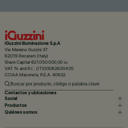
iGuzzini illuminazione S.p.A
Via Mariano Guzzini 37
62019 Recanati (Italy)
Share Capital €21.050.000,00 i.v.
VAT N. and R.I. : (IT)00082630435
CCIAA Macerata, R.E.A. 40632
Contactos y ubicaciones
Social
Productos
Quiénes somos