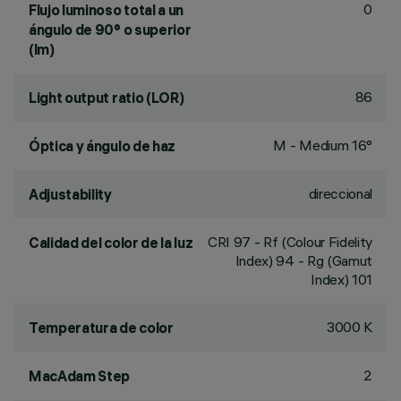
0
Flujo luminoso total a un
ángulo de 90° o superior
(lm)
86
Light output ratio (LOR)
M - Medium 16°
Óptica y ángulo de haz
direccional
Adjustability
CRI
97
- Rf (Colour Fidelity
Calidad del color de la luz
Index) 94 - Rg (Gamut
Index) 101
3000 K
Temperatura de color
2
MacAdam Step