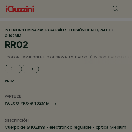
INTERIOR
/
LUMINARIAS PARA RAÍLES TENSIÓN DE RED
/
PALCO
/
Ø 102MM
RR02
COLOR
COMPONENTES OPCIONALES
DATOS TÉCNICOS
DATOS FOTO
RR02
PARTE DE
PALCO PRO Ø 102MM
DESCRIPCIÓN
Cuerpo de Ø102mm - electrónico regulable - óptica Medium