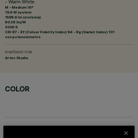
- Warm White
M - Medium 16°
19.9 W system
1599.6 lm (sistema)
80.38 lm/W
3000 K
CRI
97
- Rf (Colour Fidelity Index) 94 - Rg (Gamut Index) 101
con potenciómetro
DISEÑADO POR
Artec Studio
COLOR
COMPONENTES OPCIONALES