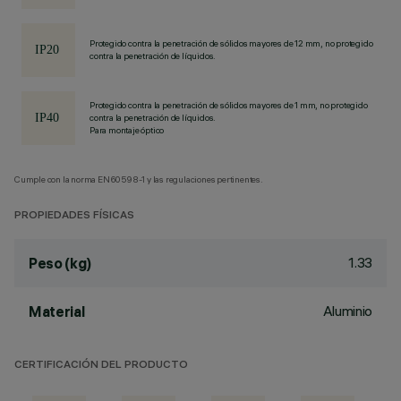
Protegido contra la penetración de sólidos mayores de 12 mm, no protegido
contra la penetración de líquidos.
Protegido contra la penetración de sólidos mayores de 1 mm, no protegido
contra la penetración de líquidos.
Para montaje óptico
Cumple con la norma EN60598-1 y las regulaciones pertinentes.
PROPIEDADES FÍSICAS
1.33
Peso (kg)
Aluminio
Material
CERTIFICACIÓN DEL PRODUCTO