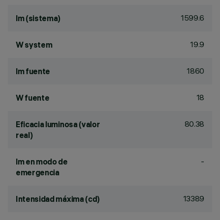
1599.6
lm (sistema)
19.9
W system
1860
lm fuente
18
W fuente
80.38
Eficacia luminosa (valor
real)
-
lm en modo de
emergencia
13389
Intensidad máxima (cd)