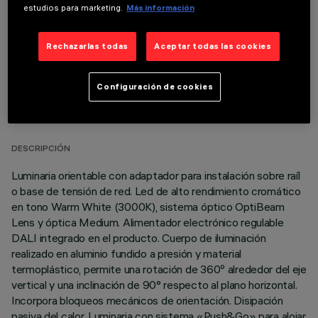
estudios para marketing.
Más información
Rechazarlas todas
Aceptar todas las cookies
Configuración de cookies
DATOS TÉCNICOS
ÚLTIMA ACTUALIZACIÓN: 05/08/2026
DESCRIPCIÓN
Luminaria orientable con adaptador para instalación sobre raíl
o base de tensión de red. Led de alto rendimiento cromático
en tono Warm White (3000K), sistema óptico OptiBeam
Lens y óptica Medium. Alimentador electrónico regulable
DALI integrado en el producto. Cuerpo de iluminación
realizado en aluminio fundido a presión y material
termoplástico, permite una rotación de 360º alrededor del eje
vertical y una inclinación de 90° respecto al plano horizontal.
Incorpora bloqueos mecánicos de orientación. Disipación
pasiva del calor. Luminaria con sistema «Push&Go» para alojar