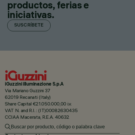
productos, ferias e
iniciativas.
SUSCRÍBETE
iGuzzini illuminazione S.p.A
Via Mariano Guzzini 37
62019 Recanati (Italy)
Share Capital €21.050.000,00 i.v.
VAT N. and R.I. : (IT)00082630435
CCIAA Macerata, R.E.A. 40632