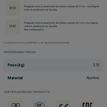
Protegido contra la penetración de sólidos mayores de 12 mm, no protegido
contra la penetración de líquidos.
Protegido contra la penetración de sólidos mayores de 1 mm, no protegido
contra la penetración de líquidos.
Para montaje óptico
Cumple con la norma EN60598-1 y las regulaciones pertinentes.
PROPIEDADES FÍSICAS
2.13
Peso (kg)
Aluminio
Material
CERTIFICACIÓN DEL PRODUCTO