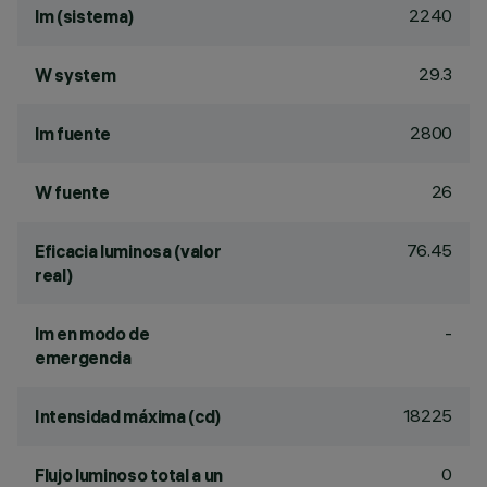
2240
lm (sistema)
29.3
W system
2800
lm fuente
26
W fuente
76.45
Eficacia luminosa (valor
real)
-
lm en modo de
emergencia
18225
Intensidad máxima (cd)
0
Flujo luminoso total a un