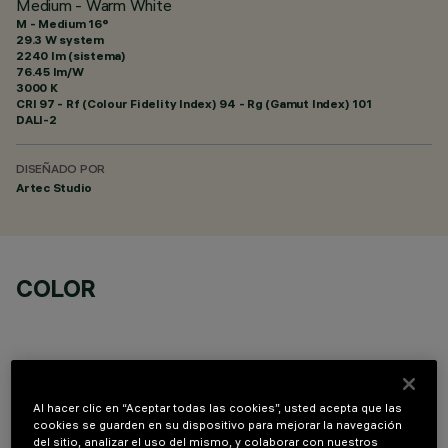
Medium - Warm White
M - Medium 16°
29.3 W system
2240 lm (sistema)
76.45 lm/W
3000 K
CRI
97
- Rf (Colour Fidelity Index) 94 - Rg (Gamut Index) 101
DALI-2
DISEÑADO POR
Artec Studio
COLOR
Al hacer clic en “Aceptar todas las cookies”, usted acepta que las
cookies se guarden en su dispositivo para mejorar la navegación
COMPONENTES OPCIONALES
del sitio, analizar el uso del mismo, y colaborar con nuestros