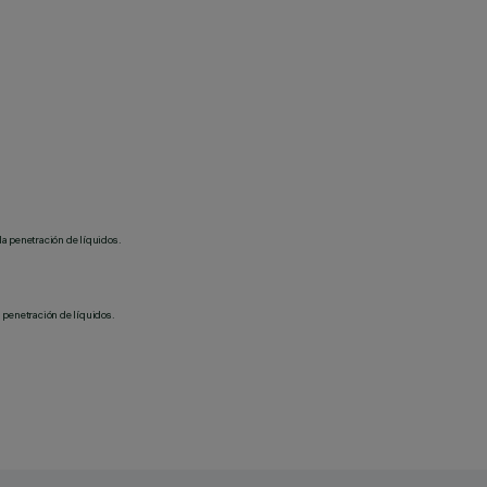
la penetración de líquidos.
 penetración de líquidos.