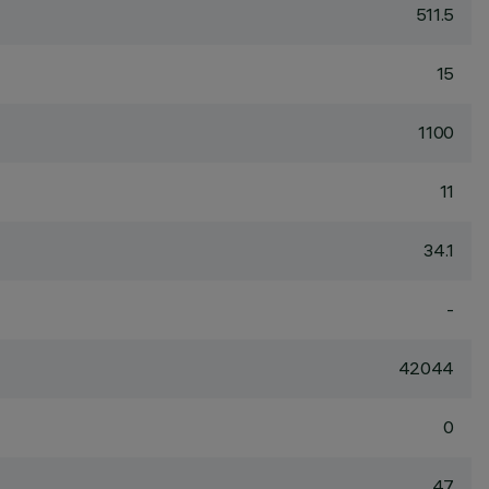
511.5
15
1100
11
34.1
-
42044
0
47