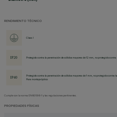
RENDIMIENTO TÉCNICO
Class I
Protegido contra la penetración de sólidos mayores de 12 mm, no protegido contra 
Protegido contra la penetración de sólidos mayores de 1 mm, no protegido contra la
Para montaje óptico
Cumple con la norma EN60598-1 y las regulaciones pertinentes.
PROPIEDADES FÍSICAS