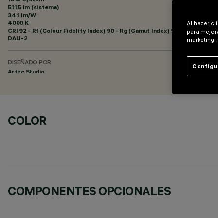
511.5 lm (sistema)
34.1 lm/W
4000 K
Al hacer cl
CRI
92
- Rf (Colour Fidelity Index) 90 - Rg (Gamut Index) 98
para mejora
DALI-2
marketing.
DISEÑADO POR
Configu
Artec Studio
COLOR
COMPONENTES OPCIONALES