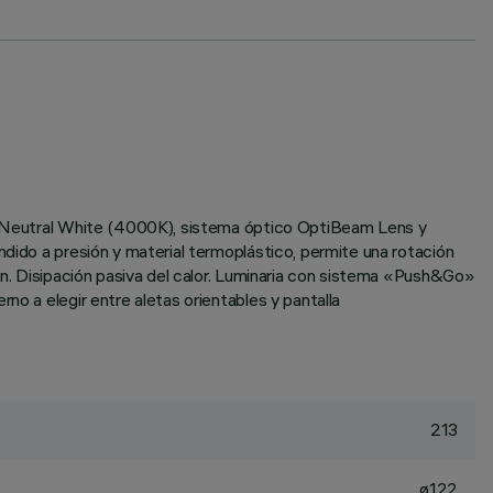
ono Neutral White (4000K), sistema óptico OptiBeam Lens y
ndido a presión y material termoplástico, permite una rotación
ión. Disipación pasiva del calor. Luminaria con sistema «Push&Go»
no a elegir entre aletas orientables y pantalla
213
ø122