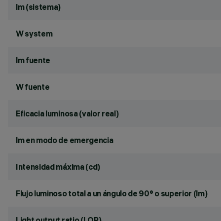
lm (sistema)
W system
lm fuente
W fuente
Eficacia luminosa (valor real)
lm en modo de emergencia
Intensidad máxima (cd)
Flujo luminoso total a un ángulo de 90° o superior (lm)
Light output ratio (LOR)