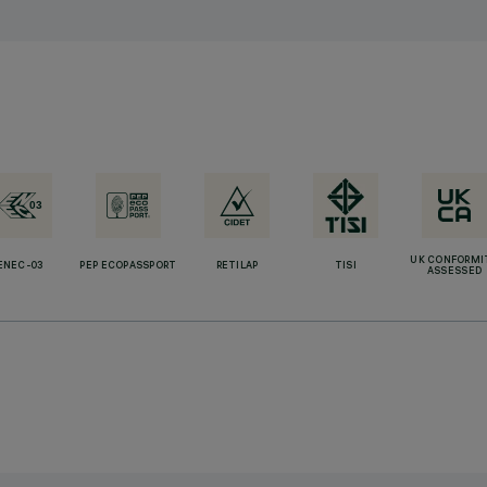
UK CONFORMI
ENEC-03
PEP ECOPASSPORT
RETILAP
TISI
ASSESSED