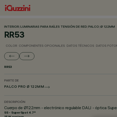
INTERIOR
/
LUMINARIAS PARA RAÍLES TENSIÓN DE RED
/
PALCO
/
Ø 122MM
RR53
COLOR
COMPONENTES OPCIONALES
DATOS TÉCNICOS
DATOS FOTO
RR53
PARTE DE
PALCO PRO Ø 122MM
DESCRIPCIÓN
Cuerpo de Ø122mm - electrónico regulable DALI - óptica Supe
SS - SuperSpot 4.7°
15 W system