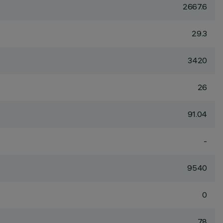
2667.6
29.3
3420
26
91.04
-
9540
0
78