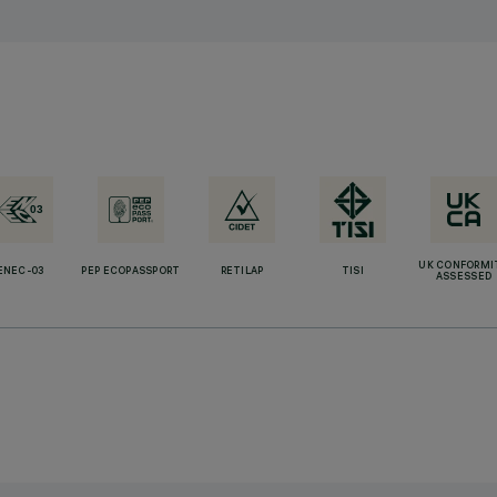
UK CONFORMI
ENEC-03
PEP ECOPASSPORT
RETILAP
TISI
ASSESSED