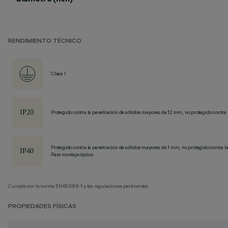
RENDIMIENTO TÉCNICO
Class I
Protegido contra la penetración de sólidos mayores de 12 mm, no protegido contra 
Protegido contra la penetración de sólidos mayores de 1 mm, no protegido contra la
Para montaje óptico
Cumple con la norma EN60598-1 y las regulaciones pertinentes.
PROPIEDADES FÍSICAS