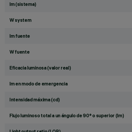
lm (sistema)
W system
lm fuente
W fuente
Eficacia luminosa (valor real)
lm en modo de emergencia
Intensidad máxima (cd)
Flujo luminoso total a un ángulo de 90° o superior (lm)
Light output ratio (LOR)