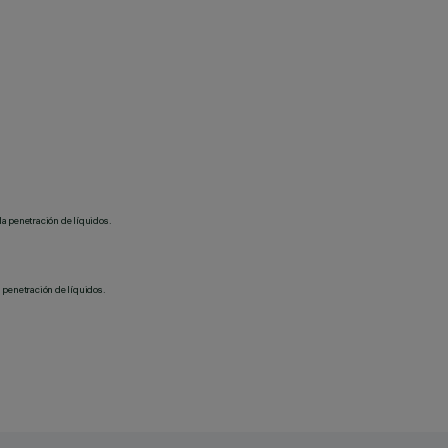
la penetración de líquidos.
 penetración de líquidos.