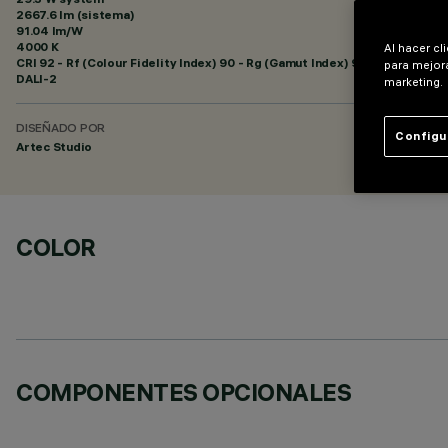
2667.6 lm (sistema)
91.04 lm/W
4000 K
Al hacer cl
CRI
92
- Rf (Colour Fidelity Index) 90 - Rg (Gamut Index) 98
para mejora
DALI-2
marketing.
DISEÑADO POR
Configu
Artec Studio
COLOR
COMPONENTES OPCIONALES