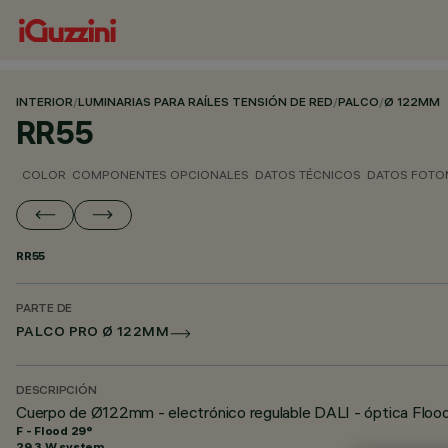
INTERIOR
/
LUMINARIAS PARA RAÍLES TENSIÓN DE RED
/
PALCO
/
Ø 122MM
RR55
COLOR
COMPONENTES OPCIONALES
DATOS TÉCNICOS
DATOS FOTO
RR55
PARTE DE
PALCO PRO Ø 122MM
DESCRIPCIÓN
Cuerpo de Ø122mm - electrónico regulable DALI - óptica Flood
F - Flood 29°
29.3 W system