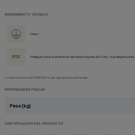
RENDIMIENTO TÉCNICO
Class I
Protegido contra la penetración de sólidos mayores de 12 mm, no protegido contra 
Cumple con la norma EN60598-1 y las regulaciones pertinentes.
PROPIEDADES FÍSICAS
Peso (kg)
CERTIFICACIÓN DEL PRODUCTO