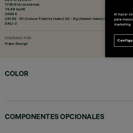
1705.6 lm (sistema)
76.48 lm/W
3000 K
Al hacer cl
CRI
92
- Rf (Colour Fidelity Index) 92 - Rg (Gamut Index) 99
para mejora
DALI-2
marketing.
DISEÑADO POR
Configu
Piano Design
COLOR
COMPONENTES OPCIONALES