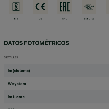
BIS
CE
EAC
ENEC-03
DATOS FOTOMÉTRICOS
DETALLES
lm (sistema)
W system
lm fuente