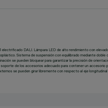
aíl electrificado DALI. Lámpara LED de alto rendimiento con eleva
ermoplástico. Sistema de suspensión con equilibrado mediante doble
nación se pueden bloquear para garantizar la precisión de orientació
e soporte de los accesorios adecuado para contener un accesorio p
externos se pueden girar libremente con respecto al eje longitudina