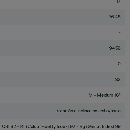
17
76.48
-
9458
0
82
M - Medium 18°
rotación e inclinación arriba/abajo
CRI
92
- Rf (Colour Fidelity Index) 92 - Rg (Gamut Index) 99