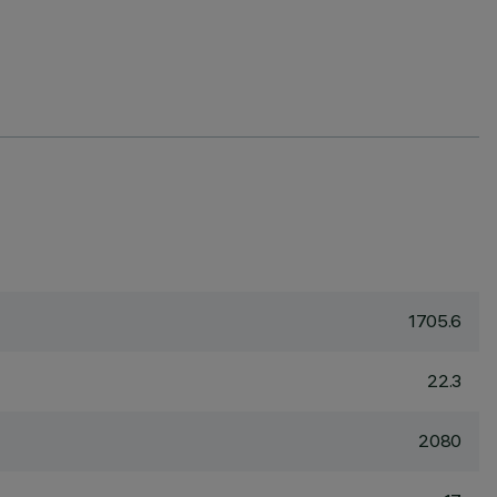
1705.6
22.3
2080