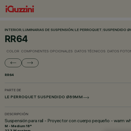
INTERIOR
/
LUMINARIAS DE SUSPENSIÓN
/
LE PERROQUET
/
SUSPENDIDO 
RR64
COLOR
COMPONENTES OPCIONALES
DATOS TÉCNICOS
DATOS FOTO
RR64
PARTE DE
LE PERROQUET SUSPENDIDO Ø89MM
DESCRIPCIÓN
Suspensión para raíl - Proyector con cuerpo pequeño - warm 
M - Medium 18°
22.3 W system