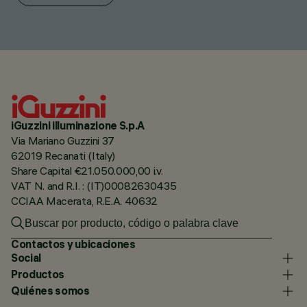
iGuzzini illuminazione S.p.A
Via Mariano Guzzini 37
62019 Recanati (Italy)
Share Capital €21.050.000,00 i.v.
VAT N. and R.I. : (IT)00082630435
CCIAA Macerata, R.E.A. 40632
Contactos y ubicaciones
Social
Productos
Quiénes somos