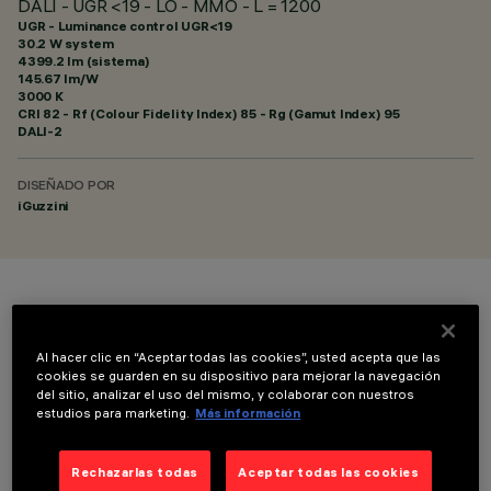
DALI - UGR <19 - LO - MMO - L = 1200
UGR - Luminance control UGR<19
30.2 W system
4399.2 lm (sistema)
145.67 lm/W
3000 K
CRI
82
- Rf (Colour Fidelity Index) 85 - Rg (Gamut Index) 95
DALI-2
DISEÑADO POR
iGuzzini
COLOR
Al hacer clic en “Aceptar todas las cookies”, usted acepta que las
cookies se guarden en su dispositivo para mejorar la navegación
del sitio, analizar el uso del mismo, y colaborar con nuestros
estudios para marketing.
Más información
DATOS TÉCNICOS
Rechazarlas todas
Aceptar todas las cookies