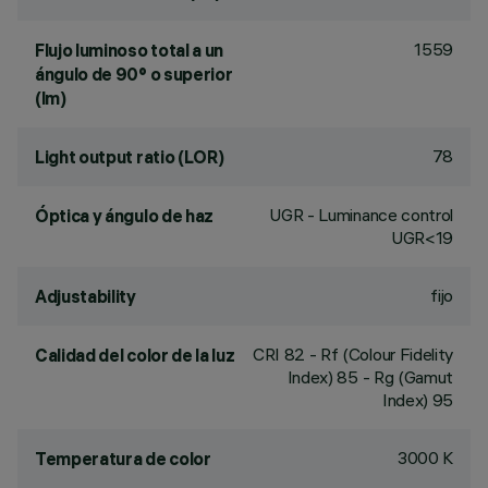
1559
Flujo luminoso total a un
ángulo de 90° o superior
(lm)
78
Light output ratio (LOR)
UGR - Luminance control
Óptica y ángulo de haz
UGR<19
fijo
Adjustability
CRI
82
- Rf (Colour Fidelity
Calidad del color de la luz
Index) 85 - Rg (Gamut
Index) 95
3000 K
Temperatura de color