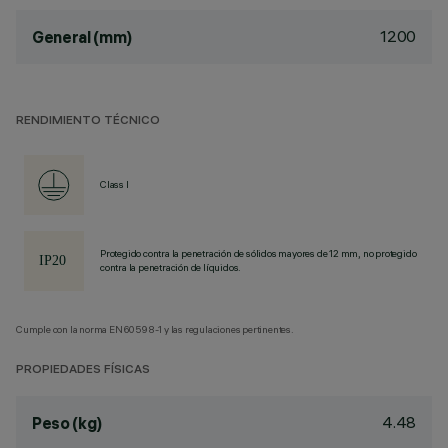
1200
General (mm)
RENDIMIENTO TÉCNICO
Class I
Protegido contra la penetración de sólidos mayores de 12 mm, no protegido
contra la penetración de líquidos.
Cumple con la norma EN60598-1 y las regulaciones pertinentes.
PROPIEDADES FÍSICAS
4.48
Peso (kg)