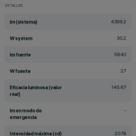
DETALLES
4399.2
lm (sistema)
30.2
W system
5640
lm fuente
27
W fuente
145.67
Eficacia luminosa (valor
real)
-
lm en modo de
emergencia
2078
Intensidad máxima (cd)