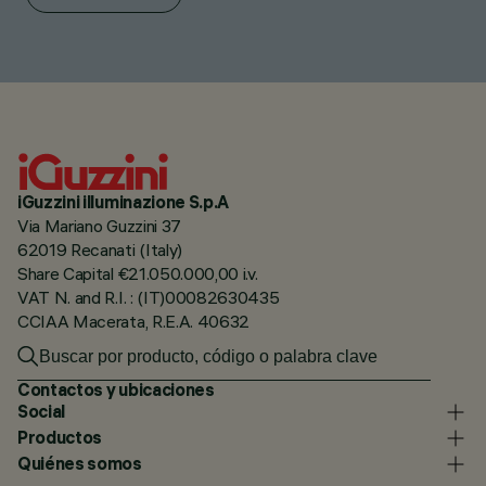
iGuzzini illuminazione S.p.A
Via Mariano Guzzini 37
62019 Recanati (Italy)
Share Capital €21.050.000,00 i.v.
VAT N. and R.I. : (IT)00082630435
CCIAA Macerata, R.E.A. 40632
Contactos y ubicaciones
Social
Productos
Quiénes somos