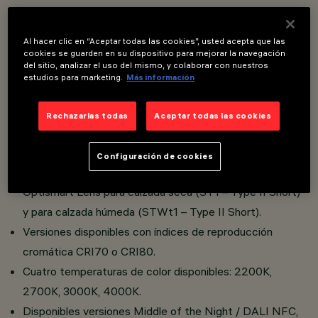
Sistema de iluminación urbana y vial con fuentes
Al hacer clic en “Aceptar todas las cookies”, usted acepta que las
luminosas LED.
cookies se guarden en su dispositivo para mejorar la navegación
del sitio, analizar el uso del mismo, y colaborar con nuestros
Compartimento óptico fabricado en aluminio inyectado a
estudios para marketing.
Más información
presión, con un vidrio templado sodocálcico de 5 mm de
espesor.
Rechazarlas todas
Aceptar todas las cookies
Sin dispersión de flujo luminoso hacia arriba.
Compartimento óptico orientable.
Configuración de cookies
Street está equipado con una óptica polimérica White
Optismart Lens para calzada seca (ST1 – Type II Short)
y para calzada húmeda (STWt1 – Type II Short).
Versiones disponibles con índices de reproducción
cromática CRI70 o CRI80.
Cuatro temperaturas de color disponibles: 2200K,
2700K, 3000K, 4000K.
Disponibles versiones Middle of the Night / DALI NFC,