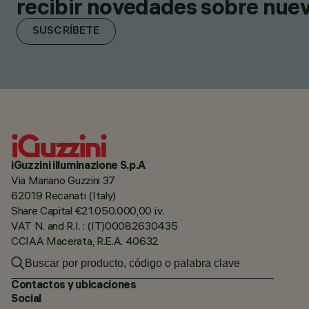
recibir novedades sobre nuevo
SUSCRÍBETE
iGuzzini illuminazione S.p.A
Via Mariano Guzzini 37
62019 Recanati (Italy)
Share Capital €21.050.000,00 i.v.
VAT N. and R.I. : (IT)00082630435
CCIAA Macerata, R.E.A. 40632
Contactos y ubicaciones
Social