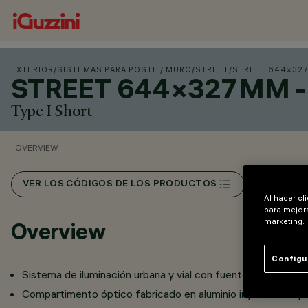
EXTERIOR
/
SISTEMAS PARA POSTE / MURO
/
STREET
/
STREET 644×327 
STREET 644×327 MM - 
Type I Short
OVERVIEW
VER LOS CÓDIGOS DE LOS PRODUCTOS
Al hacer cl
para mejora
marketing.
Overview
Configu
Sistema de iluminación urbana y vial con fuentes luminosas
Compartimento óptico fabricado en aluminio inyectado a pr