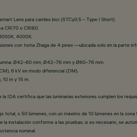
mart Lens para carriles bici (STCy0.5 – Type I Short).
ica CRI70 o CRI80.
, 3000K, 4000K.
iones con toma Zhaga de 4 pines —ubicada solo en la parte infe
ra columna: Ø42–60 mm, Ø42–76 mm y Ø60–76 mm.
CM), 6 kV en modo diferencial (DM).
, 10 m y 15 m.
la IDA certifica que las luminarias exteriores cumplen los requi
 flujo total, o 50 lúmenes, con un máximo de 10 lúmenes en la zon
 la instalación conforme a las pruebas; si es necesario, se autori
potencia nominal.