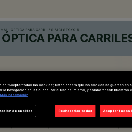
MM - ÓPTICA PARA CARRILES BICI STCY0.5
ÓPTICA PARA CARRILES
ic en “Aceptar todas las cookies”, usted acepta que las cookies se guarden en s
r la navegación del sitio, analizar el uso del mismo, y colaborar con nuestros 
Más información
ración de cookies
Rechazarlas todas
Aceptar todas 
 LED.
esión, con un vidrio templado sodocálcico de 5 mm de espesor.