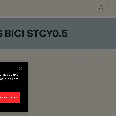
 BICI STCY0.5
u dispositivo
estudios para
las cookies