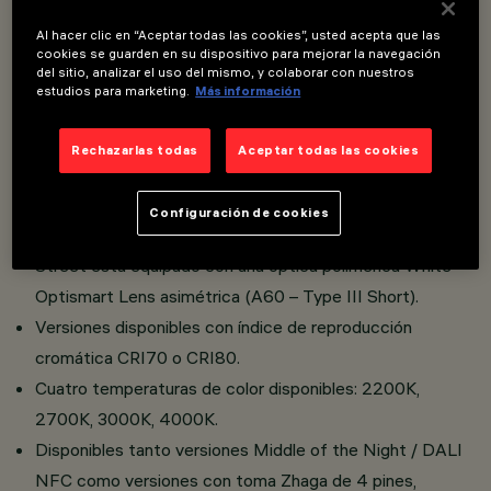
Al hacer clic en “Aceptar todas las cookies”, usted acepta que las
Sistema de iluminación urbana y vial con fuentes
cookies se guarden en su dispositivo para mejorar la navegación
del sitio, analizar el uso del mismo, y colaborar con nuestros
luminosas LED.
estudios para marketing.
Más información
Compartimento óptico fabricado en aluminio inyectado a
presión, con vidrio templado sodocálcico de 5 mm de
Rechazarlas todas
Aceptar todas las cookies
espesor.
Ausencia de emisión de flujo luminoso hacia arriba.
Configuración de cookies
Compartimento óptico orientable.
Street está equipado con una óptica polimérica White
Optismart Lens asimétrica (A60 – Type III Short).
Versiones disponibles con índice de reproducción
cromática CRI70 o CRI80.
Cuatro temperaturas de color disponibles: 2200K,
2700K, 3000K, 4000K.
Disponibles tanto versiones Middle of the Night / DALI
NFC como versiones con toma Zhaga de 4 pines,