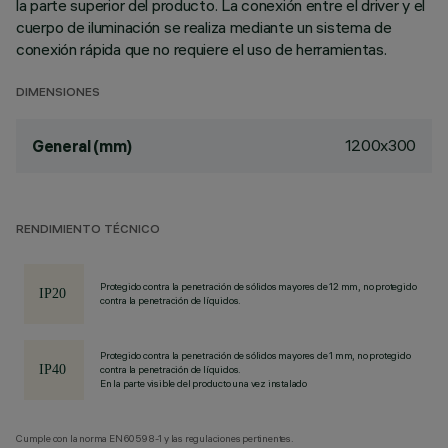
la parte superior del producto. La conexión entre el driver y el
cuerpo de iluminación se realiza mediante un sistema de
conexión rápida que no requiere el uso de herramientas.
DIMENSIONES
1200x300
General (mm)
RENDIMIENTO TÉCNICO
Protegido contra la penetración de sólidos mayores de 12 mm, no protegido
contra la penetración de líquidos.
Protegido contra la penetración de sólidos mayores de 1 mm, no protegido
contra la penetración de líquidos.
En la parte visible del producto una vez instalado
Cumple con la norma EN60598-1 y las regulaciones pertinentes.