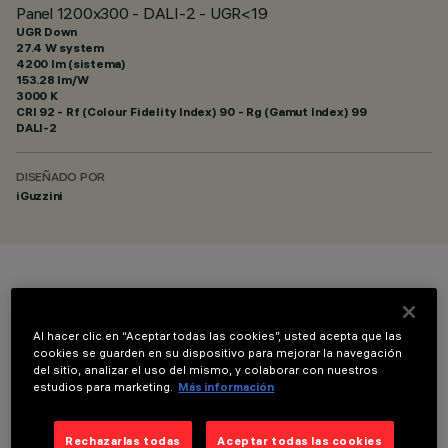
Panel 1200x300 - DALI-2 - UGR<19
UGR Down
27.4 W system
4200 lm (sistema)
153.28 lm/W
3000 K
CRI
92
- Rf (Colour Fidelity Index) 90 - Rg (Gamut Index) 99
DALI-2
DISEÑADO POR
iGuzzini
COLOR
Al hacer clic en “Aceptar todas las cookies”, usted acepta que las
cookies se guarden en su dispositivo para mejorar la navegación
del sitio, analizar el uso del mismo, y colaborar con nuestros
estudios para marketing.
Más información
COMPONENTES OPCIONALES
Rechazarlas todas
Aceptar todas las cookies