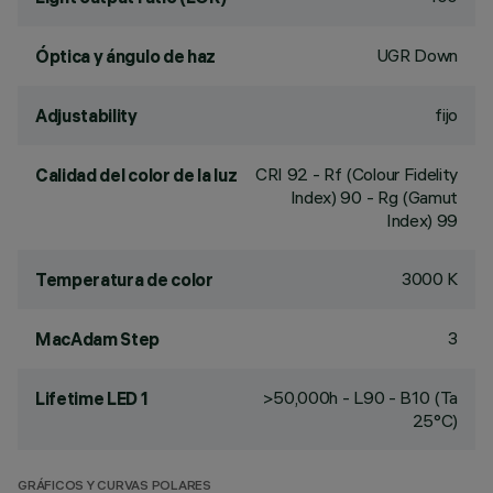
UGR Down
Óptica y ángulo de haz
fijo
Adjustability
CRI
92
- Rf (Colour Fidelity
Calidad del color de la luz
Index) 90 - Rg (Gamut
Index) 99
3000 K
Temperatura de color
3
MacAdam Step
>50,000h - L90 - B10 (Ta
Lifetime LED 1
25°C)
GRÁFICOS Y CURVAS POLARES