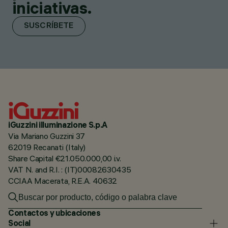
iniciativas.
SUSCRÍBETE
iGuzzini illuminazione S.p.A
Via Mariano Guzzini 37
62019 Recanati (Italy)
Share Capital €21.050.000,00 i.v.
VAT N. and R.I. : (IT)00082630435
CCIAA Macerata, R.E.A. 40632
Contactos y ubicaciones
Social