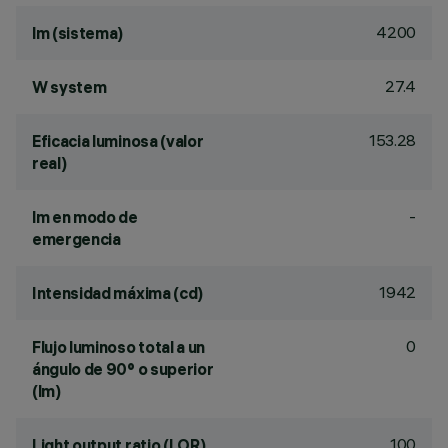
4200
lm (sistema)
27.4
W system
153.28
Eficacia luminosa (valor
real)
-
lm en modo de
emergencia
1942
Intensidad máxima (cd)
0
Flujo luminoso total a un
ángulo de 90° o superior
(lm)
100
Light output ratio (LOR)