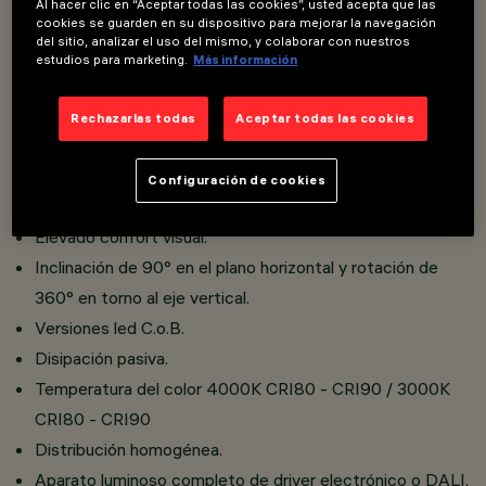
Al hacer clic en “Aceptar todas las cookies”, usted acepta que las
cookies se guarden en su dispositivo para mejorar la navegación
del sitio, analizar el uso del mismo, y colaborar con nuestros
Luminaria de suspensión con adaptador para instalación
estudios para marketing.
Más información
sobre raíl electrificado.
Realizado en aluminio fundido a presión y material
Rechazarlas todas
Aceptar todas las cookies
termoplástico.
Reflectores intercambiables de alto rendimiento con
Configuración de cookies
elevada eficiencia luminosa.
Elevado confort visual.
Inclinación de 90° en el plano horizontal y rotación de
360° en torno al eje vertical.
Versiones led C.o.B.
Disipación pasiva.
Temperatura del color 4000K CRI80 - CRI90 / 3000K
CRI80 - CRI90
Distribución homogénea.
Aparato luminoso completo de driver electrónico o DALI.