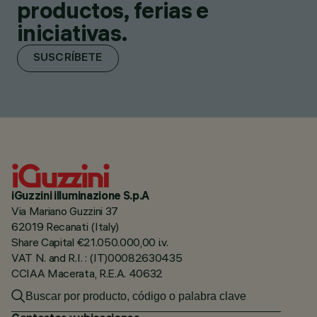
productos, ferias e
iniciativas.
SUSCRÍBETE
iGuzzini illuminazione S.p.A
Via Mariano Guzzini 37
62019 Recanati (Italy)
Share Capital €21.050.000,00 i.v.
VAT N. and R.I. : (IT)00082630435
CCIAA Macerata, R.E.A. 40632