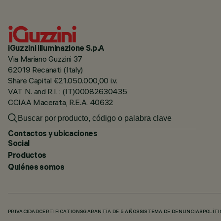
iGuzzini illuminazione S.p.A
Via Mariano Guzzini 37
62019 Recanati (Italy)
Share Capital €21.050.000,00 i.v.
VAT N. and R.I. : (IT)00082630435
CCIAA Macerata, R.E.A. 40632
Contactos y ubicaciones
Social
Productos
Quiénes somos
PRIVACIDAD
CERTIFICATIONS
GARANTÍA DE 5 AÑOS
SISTEMA DE DENUNCIAS
POLÍTI