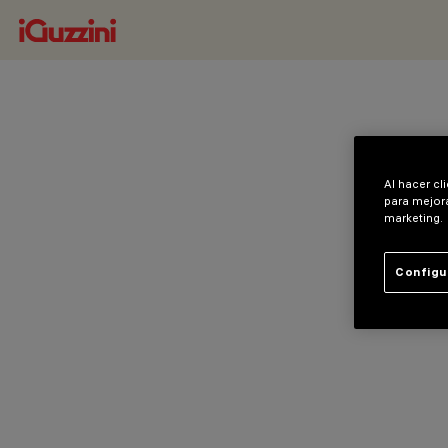
Al hacer cl
para mejora
marketing.
Configu