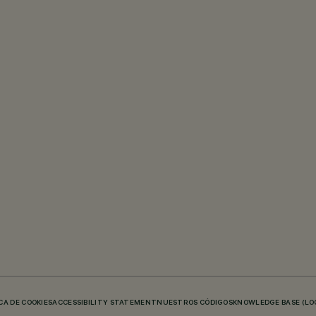
CA DE COOKIES
ACCESSIBILITY STATEMENT
NUESTROS CÓDIGOS
KNOWLEDGE BASE (LO