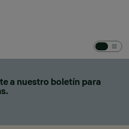
CATEGORÍAS
SISTEMAS PARA POSTE / MURO
DESIGN
IGUZZINI
PRODUCTOS
335
te a nuestro boletín para
as.