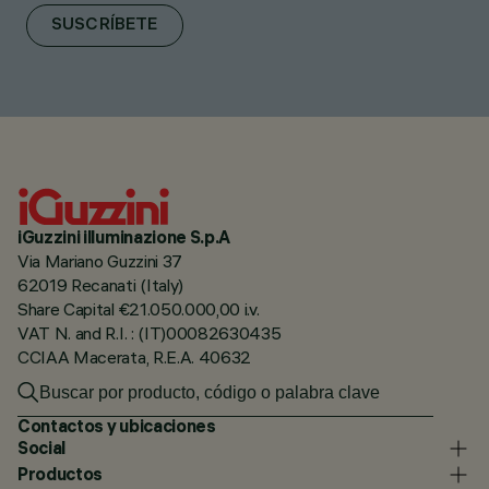
SUSCRÍBETE
iGuzzini illuminazione S.p.A
Via Mariano Guzzini 37
62019 Recanati (Italy)
Share Capital €21.050.000,00 i.v.
VAT N. and R.I. : (IT)00082630435
CCIAA Macerata, R.E.A. 40632
Contactos y ubicaciones
Social
Productos