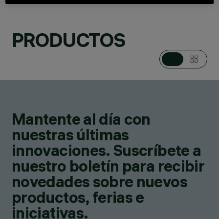
PRODUCTOS
CATEGORÍAS
SISTEMAS PARA
POSTE / MURO
DESIGN
IGUZZINI
Mantente al día con
PRODUCTOS
45
nuestras últimas
innovaciones. Suscríbete a
nuestro boletín para recibir
novedades sobre nuevos
productos, ferias e
iniciativas.