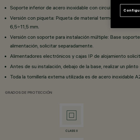
Soporte inferior de acero inoxidable con circuito LED de 1,
Configu
Versión con piqueta: Piqueta de material termoplástico; al
6,5÷11,5 mm.
Versión con soporte para instalación múltiple: Base soporte
alimentación, solicitar separadamente.
Alimentadores electrónicos y cajas IP de alojamiento solici
Antes de su instalación, debajo de la base, realizar un plin
Toda la tornillería externa utilizada es de acero inoxidable A
GRADOS DE PROTECCIÓN
CLASS II