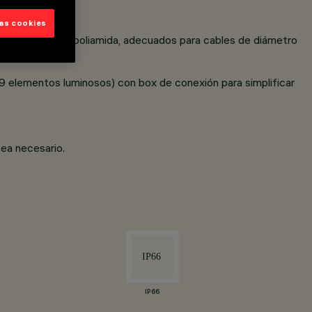
las cookies
e doble PG11 de poliamida, adecuados para cables de diámetro
a 9 elementos luminosos) con box de conexión para simplificar
sea necesario.
IP66