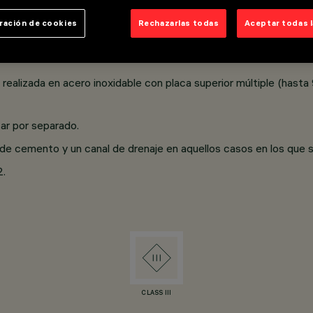
5 W Neutral White. Óptica con lente en material plástico.
ración de cookies
Rechazarlas todas
Aceptar todas 
imentador electrónico y clema de conexión incluidos; prensacabl
 realizada en acero inoxidable con placa superior múltiple (hast
tar por separado.
to de cemento y un canal de drenaje en aquellos casos en los que 
2.
CLASS III