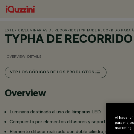
EXTERIOR
/
LUMINARIAS DE RECORRIDO
/
TYPHA
/
DE RECORRIDO PARA 
TYPHA DE RECORRIDO
OVERVIEW
DETAILS
VER LOS CÓDIGOS DE LOS PRODUCTOS
Overview
Luminaria destinada al uso de lámparas LED.
Al hacer cl
Compuesta por elementos difusores y soporte inferior para i
para mejora
marketing.
Elemento difusor realizado con doble cilindro, cuerpo inter