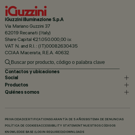
iGuzzini illuminazione S.p.A
Via Mariano Guzzini 37
62019 Recanati (Italy)
Share Capital €21.050.000,00 i.v.
VAT N. and R.I. : (IT)00082630435
CCIAA Macerata, R.E.A. 40632
Contactos y ubicaciones
Social
Productos
Quiénes somos
PRIVACIDAD
CERTIFICATIONS
GARANTÍA DE 5 AÑOS
SISTEMA DE DENUNCIAS
POLÍTICA DE COOKIES
ACCESSIBILITY STATEMENT
NUESTROS CÓDIGOS
KNOWLEDGE BASE (LOGIN REQUIRED)
DOWNLOADS