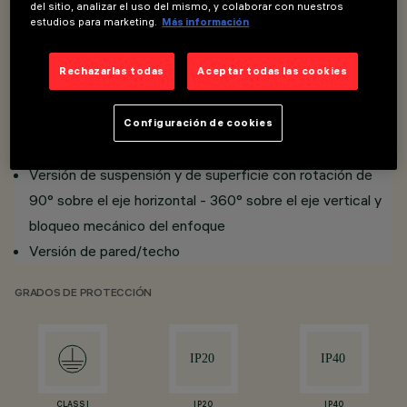
del sitio, analizar el uso del mismo, y colaborar con nuestros
CRI 80 y 90
estudios para marketing.
Más información
3000K; 4000K
Mac Adam <3
Rechazarlas todas
Aceptar todas las cookies
Vida 50000h L80 B10
Blanco/negro; Negro/negro
Configuración de cookies
Control Dali
Versión de suspensión y de superficie con rotación de
90° sobre el eje horizontal - 360° sobre el eje vertical y
bloqueo mecánico del enfoque
Versión de pared/techo
GRADOS DE PROTECCIÓN
CLASS I
IP20
IP40