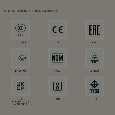
CERTIFICACIONES Y APROBACIONES
CCC S&E
CE
EAC
ENEC-03
NOM
RETILAP
UK
BIS
TISI
CONFORMITY
ASSESSED