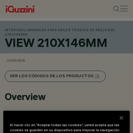
INTERIOR
/
LUMINARIAS PARA RAÍLES TENSIÓN DE RED
/
VIEW
/
210X146MM
VIEW 210X146MM
OVERVIEW
VER LOS CÓDIGOS DE LOS PRODUCTOS
Overview
Instalación con raíl trifásico (incluso en suspensión) y de
superficie sobre base
Al hacer clic en “Aceptar todas las cookies”, usted acepta que las
cookies se guarden en su dispositivo para mejorar la navegación
Alimentador integrado