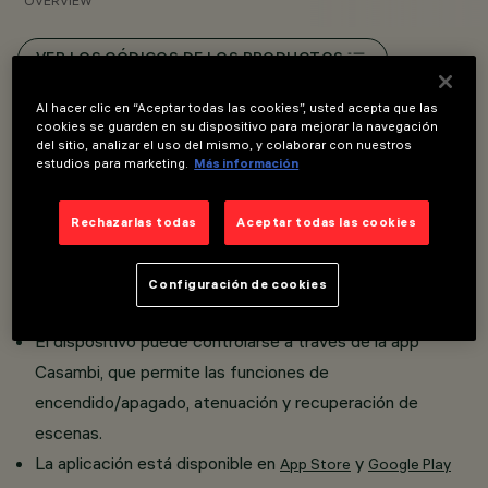
OVERVIEW
VER LOS CÓDIGOS DE LOS PRODUCTOS
Al hacer clic en “Aceptar todas las cookies”, usted acepta que las
Overview
cookies se guarden en su dispositivo para mejorar la navegación
del sitio, analizar el uso del mismo, y colaborar con nuestros
estudios para marketing.
Más información
Instalación en raíl Bajo voltaje (48 V).
Rechazarlas todas
Aceptar todas las cookies
La tecnología integrada Casambi permite controlar de
forma independiente cada módulo luminoso insertado en
Configuración de cookies
el carril.
El dispositivo puede controlarse a través de la app
Casambi, que permite las funciones de
encendido/apagado, atenuación y recuperación de
escenas.
La aplicación está disponible en
y
App Store
Google Play