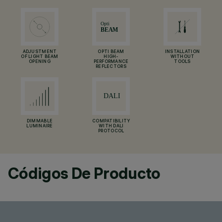
ADJUSTMENT
OPTI BEAM
INSTALLATION
OF LIGHT BEAM
HIGH-
WITHOUT
OPENING
PERFORMANCE
TOOLS
REFLECTORS
DIMMABLE
COMPATIBILITY
LUMINAIRE
WITH DALI
PROTOCOL
Códigos De Producto