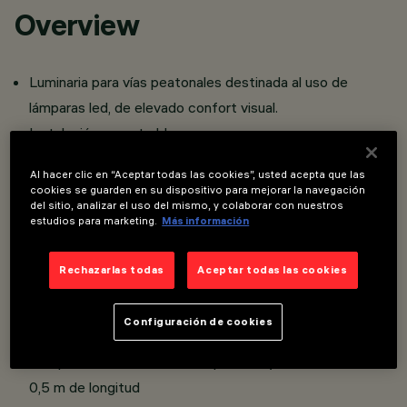
Overview
Luminaria para vías peatonales destinada al uso de
lámparas led, de elevado confort visual.
Instalación empotrable.
Constituido por cuerpo óptico con grado de protección
Al hacer clic en “Aceptar todas las cookies”, usted acepta que las
IP66 y caja de empotramiento de pared que debe
cookies se guarden en su dispositivo para mejorar la navegación
del sitio, analizar el uso del mismo, y colaborar con nuestros
pedirse por separado.
estudios para marketing.
Más información
Cuerpo óptico y base realizados en aleación de aluminio y
sometidos a tratamiento de pintura en polvo que
Rechazarlas todas
Aceptar todas las cookies
proporciona una alta resistencia a los agentes
atmosféricos y a los rayos UV. Cárter de cierre en
Configuración de cookies
material plástico en la parte trasera del cuerpo óptico.
Con prensacable de material plástico y cable de salida de
0,5 m de longitud