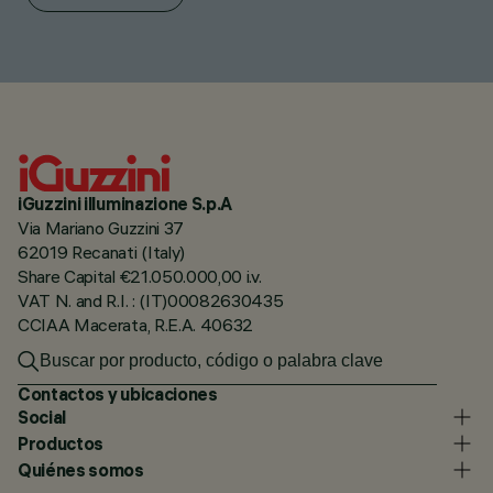
iGuzzini illuminazione S.p.A
Via Mariano Guzzini 37
62019 Recanati (Italy)
Share Capital €21.050.000,00 i.v.
VAT N. and R.I. : (IT)00082630435
CCIAA Macerata, R.E.A. 40632
Contactos y ubicaciones
Social
Productos
Quiénes somos