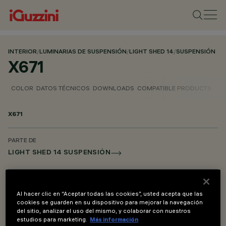
INTERIOR
/
LUMINARIAS DE SUSPENSIÓN
/
LIGHT SHED 14
/
SUSPENSIÓN
X671
COLOR
DATOS TÉCNICOS
DOWNLOADS
COMPATIBLE PRODUCTS
X671
PARTE DE
LIGHT SHED 14 SUSPENSIÓN
DESCRIPCIÓN
Kit de suspensión para módulos ILS instalados entre
Al hacer clic en “Aceptar todas las cookies”, usted acepta que las
luminarias en fila continua
cookies se guarden en su dispositivo para mejorar la navegación
del sitio, analizar el uso del mismo, y colaborar con nuestros
estudios para marketing.
Más información