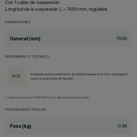
Con 1 cable de suspensión.
Longitud de la suspensión L = 1500 mm, regulable.
DIMENSIONES
1500
General (mm)
RENDIMIENTO TÉCNICO
Protegido contra la penetración de sólidos mayores de 12 mm, no protegido
contra la penetración de líquidos.
Cumple con la norma EN60598-1 y las regulaciones pertinentes.
PROPIEDADES FÍSICAS
0.36
Peso (kg)